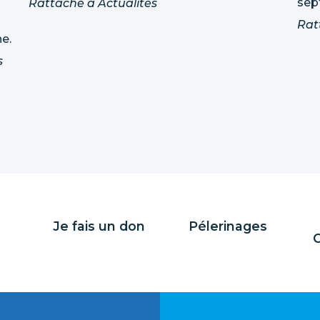
sep
Rattaché à
Actualités
Rat
e.
s
Je fais un don
Pélerinages