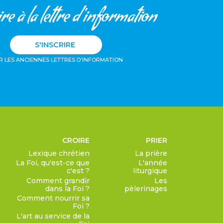
re à la lettre d'information
S'INSCRIRE
R LES ANCIENNES LETTRES D'INFORMATION
CROIRE
PRIER
Lexique chrétien
La prière
La Foi, qu'est-ce que
L'année
c'est ?
liturgique
Comment grandir
Les
dans la Foi ?
pèlerinages
Comment nourrir sa
Foi ?
L'art au service de la