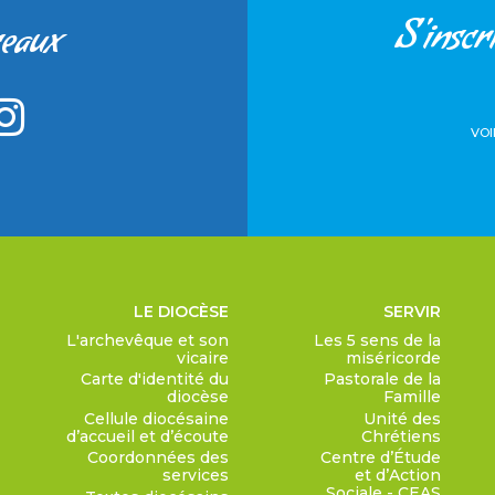
S'inscri
seaux
VOI
LE DIOCÈSE
SERVIR
L'archevêque et son
Les 5 sens de la
vicaire
miséricorde
Carte d'identité du
Pastorale de la
diocèse
Famille
Cellule diocésaine
Unité des
d’accueil et d’écoute
Chrétiens
Coordonnées des
Centre d’Étude
services
et d’Action
Sociale - CEAS