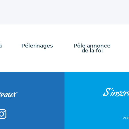
à
Pélerinages
Pôle annonce
de la foi
S'inscri
seaux
VOI