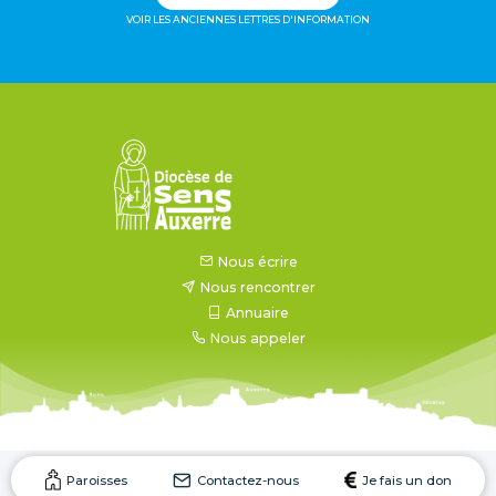
VOIR LES ANCIENNES LETTRES D'INFORMATION
Nous écrire
Nous rencontrer
Annuaire
Nous appeler
Paroisses
Contactez-nous
Je fais un don
Mentions légales