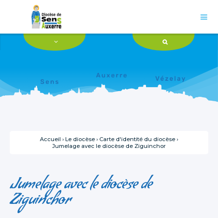
Aller
Outils
au
personnels
contenu.

|
Aller
à
la
navigation
Accueil
›
Le diocèse
›
Carte d'identité du diocèse
›
Jumelage avec le diocèse de Ziguinchor
Jumelage avec le diocèse de
Ziguinchor