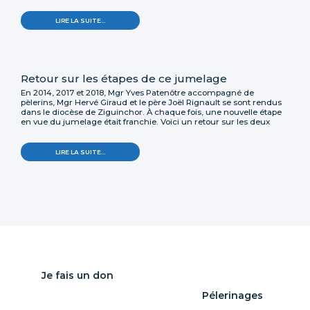
LIRE LA SUITE…
Retour sur les étapes de ce jumelage
En 2014, 2017 et 2018, Mgr Yves Patenôtre accompagné de
pèlerins, Mgr Hervé Giraud et le père Joël Rignault se sont rendus
dans le diocèse de Ziguinchor. À chaque fois, une nouvelle étape
en vue du jumelage était franchie. Voici un retour sur les deux
derniers séjours à Ziguinchor.
LIRE LA SUITE…
Je fais un don
Pélerinages