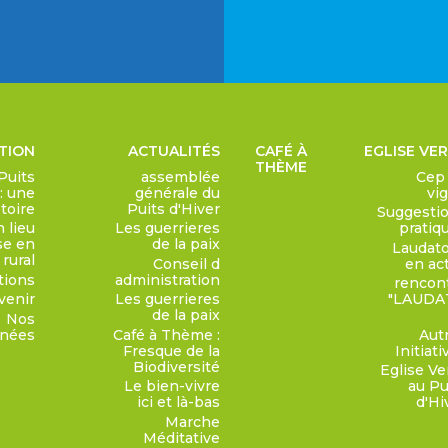
TION
ACTUALITÉS
CAFÉ À
EGLISE VE
THÈME
Puits
assemblée
Cep
 : une
générale du
vi
toire
Puits d'Hiver
Suggesti
 lieu
Les guerrieres
pratiq
se en
de la paix
Laudato
rural
Conseil d
en ac
tions
administration
rencon
venir
Les guerrieres
"LAUDA
de la paix
Nos
nnées
Café à Thème :
Aut
Fresque de la
Initiati
Biodiversité
Eglise Ve
Le bien-vivre
au Pu
ici et là-bas
d'Hi
Marche
Méditative