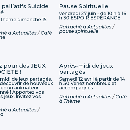
 palliatifs Suicide
Pause Spirituelle
té
vendredi 27 juin - de 10 h à 16
h 30 ESPOIR ESPÉRANCE
 thème dimanche 15
Rattaché à
Actualités
/
pause spirituelle
ché à
Actualités
/
Café
me
z pour des JEUX
Après-midi de jeux
CIETE !
partagés
midi de jeux partagés.
Samedi 12 avril à partir de 14
découvrir de nouveaux
h 30 Venez nombreux et
vec un animateur
accompagnés
nné ! Apportez vos
s jeux. Invitez vos
Rattaché à
Actualités
/
Café
à Thème
ché à
Actualités
/
da