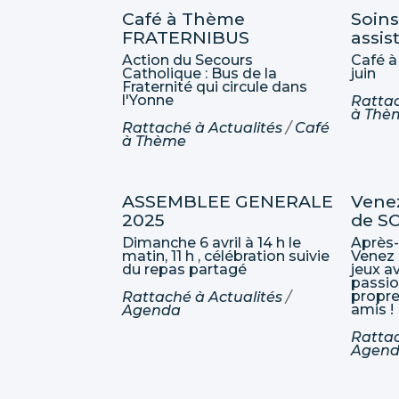
Café à Thème
Soins
FRATERNIBUS
assis
Action du Secours
Café à
Catholique : Bus de la
juin
Fraternité qui circule dans
l'Yonne
Ratta
à Thè
Rattaché à
Actualités
/
Café
à Thème
ASSEMBLEE GENERALE
Vene
2025
de SO
Dimanche 6 avril à 14 h le
Après-
matin, 11 h , célébration suivie
Venez 
du repas partagé
jeux a
passio
propre
Rattaché à
Actualités
/
amis !
Agenda
Ratta
Agen