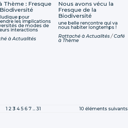
à Thème : Fresque
Nous avons vécu la
 Biodiversité
Fresque de la
Biodiversité
r ludique pour
ndre les implications
une belle rencontre qui va
versités de modes de
nous habiter longtemps !
leurs interactions
Rattaché à
Actualités
/
Café
ché à
Actualités
à Thème
1
2
3
4
5
6
7
...
31
10 éléments suivants