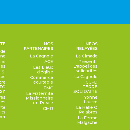
RTE
NOS
INFOS
PARTENAIRES
RELAYÉES
 de
gne
La Cagnole
La Cimade
ons
ACE
Présent !
ues
L'appel des
Les Lieux
solidarités
 Si
d'église
tes
La Cagnole
Commerce
tre
équitable
CCFD
TO
TERRE
FMC
SI"
SOLIDAIRE
La Fraternité
res
Yonne
Missionnaire
ves
Lautre
en Rurale
rte
La Halle O
CMR
its
Palabres
ver
La Ferme
Malgache