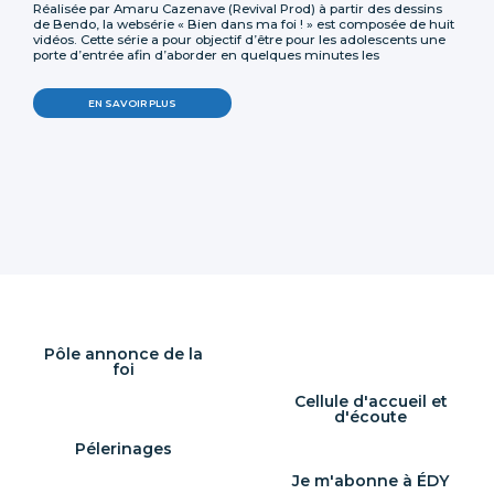
Réalisée par Amaru Cazenave (Revival Prod) à partir des dessins
de Bendo, la websérie « Bien dans ma foi ! » est composée de huit
vidéos. Cette série a pour objectif d’être pour les adolescents une
porte d’entrée afin d’aborder en quelques minutes les
fondements de la foi catholique. Les fiches qui accompagnent ces
vidéos permettent d’avoir des clés de compréhension quand des
questions surviennent dans le dialogue avec les jeunes
EN SAVOIR PLUS
musulmans.
Pôle annonce de la
foi
Cellule d'accueil et
d'écoute
Pélerinages
Je m'abonne à ÉDY