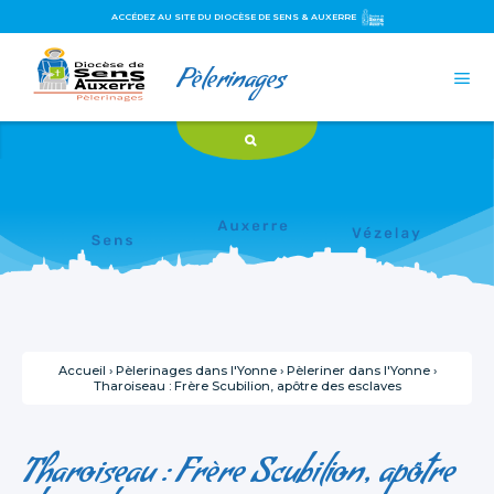
ACCÉDEZ AU SITE DU DIOCÈSE DE SENS & AUXERRE
Aller
Outils
Pèlerinages
au
personnels

contenu.
|
Aller
à
la
navigation
Accueil
›
Pèlerinages dans l'Yonne
›
Pèleriner dans l'Yonne
›
Tharoiseau : Frère Scubilion, apôtre des esclaves
Tharoiseau : Frère Scubilion, apôtre