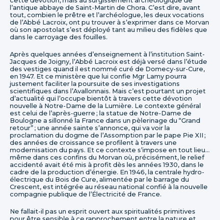
cette dévotion, mais au surgissement archéologique de
l’antique abbaye de Saint-Martin de Chora. C’est dire, avant
tout, combien le prêtre et l’archéologue, les deux vocations
de l’Abbé Lacroix, ont pu trouver à s’exprimer dans ce Morvan
où son apostolat s’est déployé tant au milieu des fidèles que
dans le carroyage des fouilles.
Après quelques années d’enseignement à l’institution Saint-
Jacques de Joigny, l’Abbé Lacroix est déjà versé dans l’étude
des vestiges quand il est nommé curé de Domecy-sur-Cure,
en 1947. Et ce ministère que lui confie Mgr Lamy pourra
justement faciliter la poursuite de ses investigations
scientifiques dans l’Avallonnais. Mais c’est pourtant un projet
d’actualité qui l’occupe bientôt à travers cette dévotion
nouvelle à Notre-Dame de la Lumière. Le contexte général
est celui de l’après-guerre ; la statue de Notre-Dame de
Boulogne a sillonné la France dans un pèlerinage du “Grand
retour” ; une année sainte s’annonce, qui va voir la
proclamation du dogme de l’Assomption par le pape Pie XII ;
des années de croissance se profilent à travers une
modernisation du pays. Et ce contexte s’impose en tout lieu…
même dans ces confins du Morvan où, précisément, le relief
accidenté avait été mis à profit dès les années 1930, dans le
cadre de la production d’énergie. En 1946, la centrale hydro-
électrique du Bois de Cure, alimentée par le barrage du
Crescent, est intégrée au réseau national confié à la nouvelle
compagnie publique de l’Électricité de France.
Ne fallait-il pas un esprit ouvert aux spiritualités primitives
pour être sensible à ce rapprochement entre la nature et