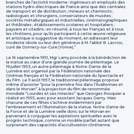
branches de l’activité moderne : ingénieurs et employés des
stations hydro-électriques de France ainsi que des centrales
de transport et de distribution ; mineurs et cheminots ;
radiologues et chirurgiens, conservateurs de musées ;
sociétés métallurgiques et industrielles, cinématographiques
et théâtrales ; établissements scolaires et hospitaliers ;
paysans et citadins ; en résumé, à tous les Français et à tous
les chrétiens, pour qu’ils participent à cette œuvre religieuse
et artistique si suggestive du moment, en adressant leur
modeste obole ou leur don généreux à M. l’abbé B. Lacroix,
curé de Domecy-sur-Cure (Yonne).”
Le 16 septembre 1951, Mgr Lamy procède à la bénédiction de
la statue au cœur d’une grande journée de pèlerinage. Le
19 juillet 1953, un autre pèlerinage à Notre-Dame de la
Lumière est organisé par la Fédération nationale des
Cinémas français et la Fédération nationale du Spectacle et
du Film. Le 11 août 1957, le traditionnel pèlerinage propose
même d’assister “pour la première fois dans l’Avallonnais et
dans le Morvan” à la projection du film de renommée
mondiale “Lourdes et ses miracles” que Georges Rouquier a
réalisé en 1955, avec pour assistant Jacques Demy. Mais
chacune de ces fêtes s’achève évidemment par
l’embrasement et l’illumination de la statue. Notre-Dame de
la Force et de la Lumière veille donc sur le Morvan en
parvenant à conjuguer les aspirations spirituelles avec le
progrès technique, comme un modèle parfait autant que
surprenant des capacités d’acculturation chrétienne.