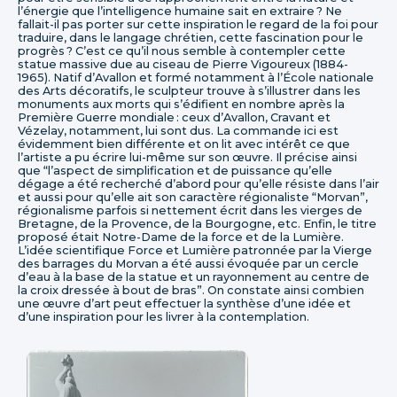
l’énergie que l’intelligence humaine sait en extraire ? Ne
fallait-il pas porter sur cette inspiration le regard de la foi pour
traduire, dans le langage chrétien, cette fascination pour le
progrès ? C’est ce qu’il nous semble à contempler cette
statue massive due au ciseau de Pierre Vigoureux (1884-
1965). Natif d’Avallon et formé notamment à l’École nationale
des Arts décoratifs, le sculpteur trouve à s’illustrer dans les
monuments aux morts qui s’édifient en nombre après la
Première Guerre mondiale : ceux d’Avallon, Cravant et
Vézelay, notamment, lui sont dus. La commande ici est
évidemment bien différente et on lit avec intérêt ce que
l’artiste a pu écrire lui-même sur son œuvre. Il précise ainsi
que “l’aspect de simplification et de puissance qu’elle
dégage a été recherché d’abord pour qu’elle résiste dans l’air
et aussi pour qu’elle ait son caractère régionaliste “Morvan”,
régionalisme parfois si nettement écrit dans les vierges de
Bretagne, de la Provence, de la Bourgogne, etc. Enfin, le titre
proposé était Notre-Dame de la force et de la Lumière.
L’idée scientifique Force et Lumière patronnée par la Vierge
des barrages du Morvan a été aussi évoquée par un cercle
d’eau à la base de la statue et un rayonnement au centre de
la croix dressée à bout de bras”. On constate ainsi combien
une œuvre d’art peut effectuer la synthèse d’une idée et
d’une inspiration pour les livrer à la contemplation.