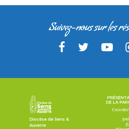
Suivez-nous sur les ré
PRÉSENT
DE LA PAR
Coordo
pa
Diocèse de Sens &
É
Auxerre