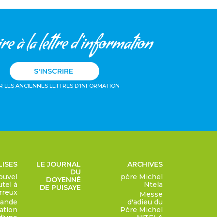
re à la lettre d'information
S'INSCRIRE
R LES ANCIENNES LETTRES D'INFORMATION
LISES
LE JOURNAL
ARCHIVES
DU
ouvel
père Michel
DOYENNÉ
utel à
Ntela
DE PUISAYE
rreux
Messe
ande
d'adieu du
sation
Père Michel