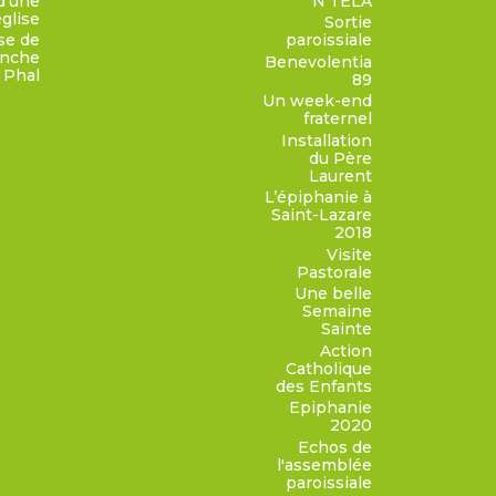
d'une
N'TELA
église
Sortie
ise de
paroissiale
ranche
Benevolentia
 Phal
89
Un week-end
fraternel
Installation
du Père
Laurent
L’épiphanie à
Saint-Lazare
2018
Visite
Pastorale
Une belle
Semaine
Sainte
Action
Catholique
des Enfants
Epiphanie
2020
Echos de
l'assemblée
paroissiale