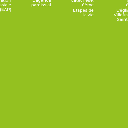
ation
L'agenda
Catéchèse,
ssiale
paroissial
6ème
(EAP)
Etapes de
L'égl
la vie
Villef
Saint