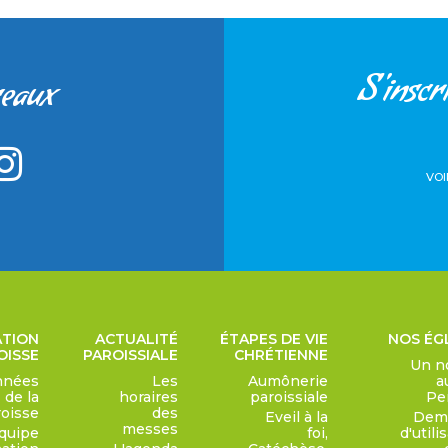
S'inscri
seaux
VOI
ATION
ACTUALITÉ
ÉTAPES DE VIE
NOS ÉG
OISSE
PAROISSIALE
CHRÉTIENNE
Un n
nnées
Les
Aumônerie
a
de la
horaires
paroissiale
Pe
roisse
des
Eveil à la
Dem
messes
quipe
foi,
d'utili