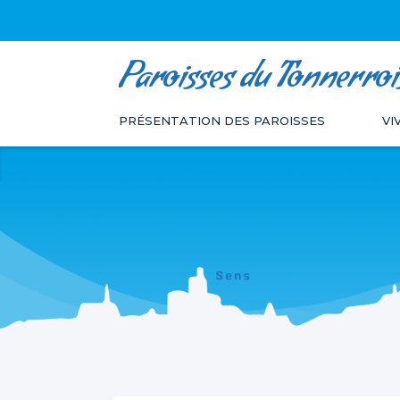
Paroisses du Tonnerroi
Aller
Outils
au
personnels
PRÉSENTATION DES PAROISSES
VI
contenu.
|
Aller
à
la
navigation