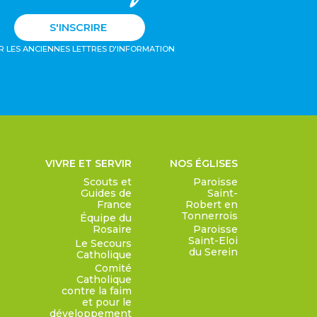
S'INSCRIRE
R LES ANCIENNES LETTRES D'INFORMATION
VIVRE ET SERVIR
NOS ÉGLISES
Scouts et
Paroisse
Guides de
Saint-
France
Robert en
Tonnerrois
Équipe du
Rosaire
Paroisse
Saint-Eloi
Le Secours
du Serein
Catholique
Comité
Catholique
contre la faim
et pour le
développement