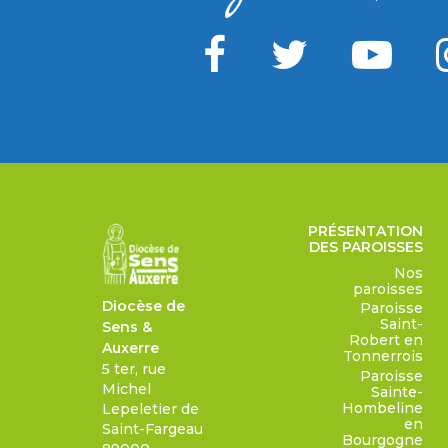
PRÉSENTATION
DES PAROISSES
Nos
paroisses
Diocèse de
Paroisse
Saint-
Sens &
Robert en
Auxerre
Tonnerrois
5 ter, rue
Paroisse
Michel
Sainte-
Hombeline
Lepeletier de
en
Saint-Fargeau
Bourgogne