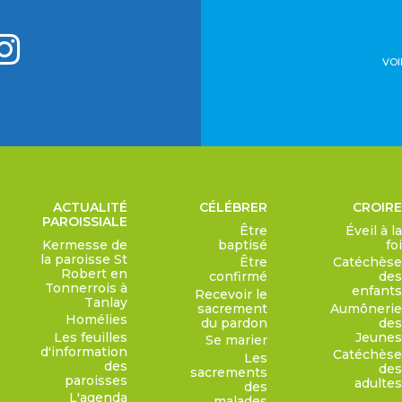
VOI
ACTUALITÉ
CÉLÉBRER
CROIRE
PAROISSIALE
Être
Éveil à la
Kermesse de
baptisé
foi
la paroisse St
Être
Catéchèse
Robert en
confirmé
des
Tonnerrois à
enfants
Recevoir le
Tanlay
sacrement
Aumônerie
Homélies
du pardon
des
Les feuilles
Jeunes
Se marier
d'information
Catéchèse
Les
des
des
sacrements
paroisses
adultes
des
L'agenda
malades