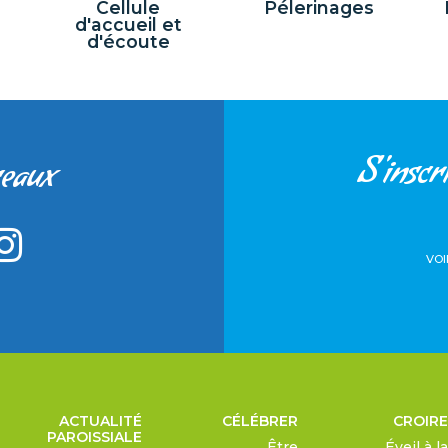
Cellule
Pélerinages
d'accueil et
d'écoute
S'inscri
seaux
VOI
ACTUALITÉ
CÉLÉBRER
CROIRE
PAROISSIALE
Être
Éveil à la