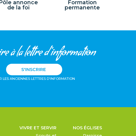
Pôle annonce
Formation
de la foi
permanente
re à la lettre d'information
S'INSCRIRE
R LES ANCIENNES LETTRES D'INFORMATION
VIVRE ET SERVIR
NOS ÉGLISES
Scouts et
Paroisse