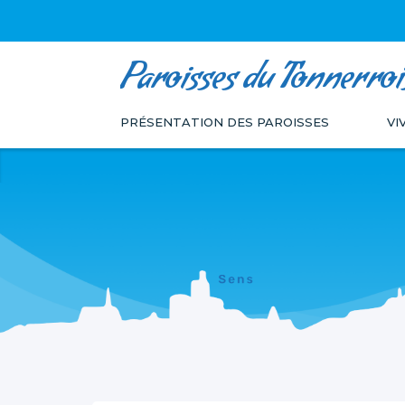
Paroisses du Tonnerroi
Aller
Outils
au
personnels
PRÉSENTATION DES PAROISSES
VI
contenu.
|
Aller
à
la
navigation