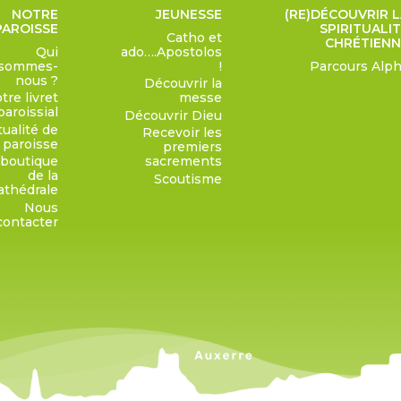
NOTRE
JEUNESSE
(RE)DÉCOUVRIR 
PAROISSE
SPIRITUALI
Catho et
CHRÉTIENN
Qui
ado….Apostolos
sommes-
!
Parcours Alp
nous ?
Découvrir la
tre livret
messe
paroissial
Découvrir Dieu
tualité de
Recevoir les
a paroisse
premiers
 boutique
sacrements
de la
Scoutisme
athédrale
Nous
contacter