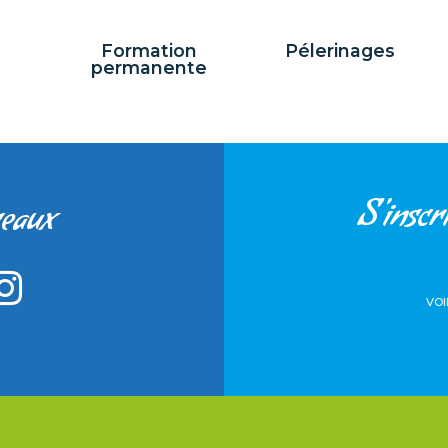
Formation
Pélerinages
permanente
S'inscri
seaux
VOI