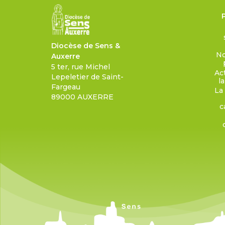
Diocèse de Sens &
No
Auxerre
5 ter, rue Michel
Ac
Lepeletier de Saint-
l
Fargeau
La
89000 AUXERRE
c