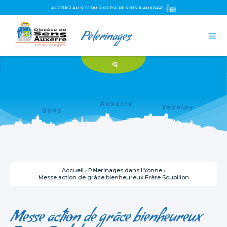
ACCÉDEZ AU SITE DU DIOCÈSE DE SENS & AUXERRE
Aller
Outils
Pèlerinages
au
personnels

contenu.
|
Aller
à
la
navigation
Accueil
›
Pèlerinages dans l'Yonne
›
Messe action de grâce bienheureux Frère Scubilion
Messe action de grâce bienheureux