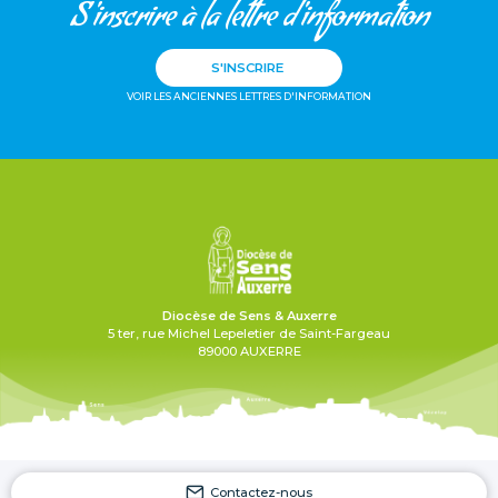
S'inscrire à la lettre d'information
S'INSCRIRE
VOIR LES ANCIENNES LETTRES D'INFORMATION
Diocèse de Sens & Auxerre
5 ter, rue Michel Lepeletier de Saint-Fargeau
89000 AUXERRE
Contactez-nous
Mentions légales