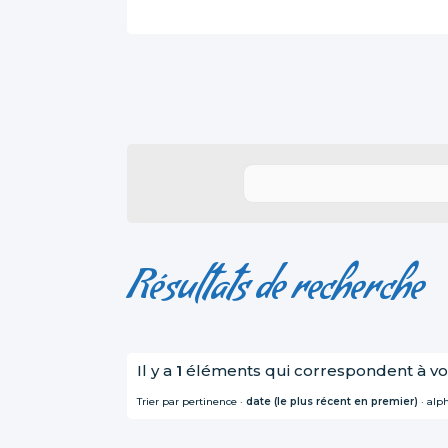
Résultats de recherche
Il y a
1
éléments qui correspondent à vo
Trier par
pertinence
·
date (le plus récent en premier)
·
alp