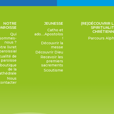
NOTRE
JEUNESSE
(RE)DÉCOUVRIR 
PAROISSE
SPIRITUALI
Catho et
CHRÉTIENN
Qui
ado….Apostolos
sommes-
!
Parcours Alp
nous ?
Découvrir la
tre livret
messe
paroissial
Découvrir Dieu
tualité de
Recevoir les
a paroisse
premiers
 boutique
sacrements
de la
Scoutisme
athédrale
Nous
contacter