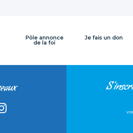
Pôle annonce
Je fais un don
de la foi
S'inscri
seaux
VOI