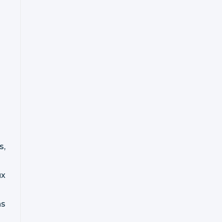
s,
ux
ns