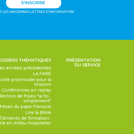
S'INSCRIRE
R LES ANCIENNES LETTRES D'INFORMATION
OSSIERS THÉMATIQUES
PRÉSENTATION
DU SERVICE
des années précédentes
La FARE
École provinciale pour la
Mission
Conférences en replay
lection de frises "la foi...
simplement"
hèses du pape François
Lire la Bible
Éléments de formation :
ie en milieu hospitalier