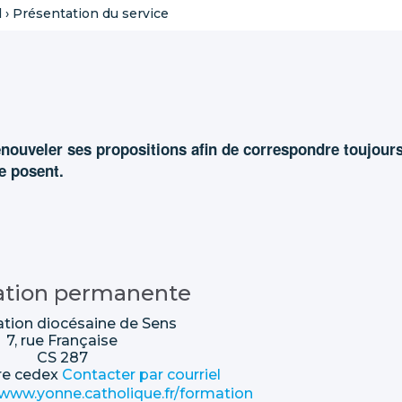
l
›
Présentation du service
nouveler ses propositions afin de correspondre toujour
e posent.
tion permanente
ation diocésaine de Sens
7, rue Française
CS 287
re cedex
Contacter par courriel
//www.yonne.catholique.fr/formation