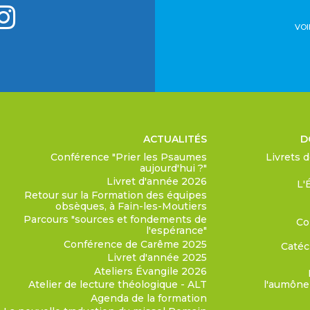
VOI
ACTUALITÉS
D
Conférence "Prier les Psaumes
Livrets 
aujourd'hui ?"
Livret d'année 2026
L'
Retour sur la Formation des équipes
obsèques, à Fain-les-Moutiers
Parcours "sources et fondements de
Col
l'espérance"
Conférence de Carême 2025
Catéc
Livret d'année 2025
Ateliers Évangile 2026
Atelier de lecture théologique - ALT
l'aumôner
Agenda de la formation