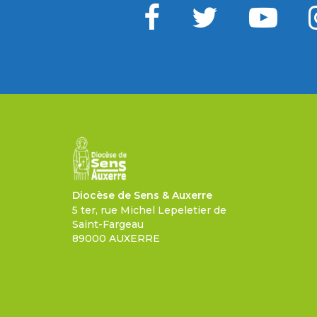
Diocèse de Sens & Auxerre
5 ter, rue Michel Lepeletier de
Saint-Fargeau
89000 AUXERRE