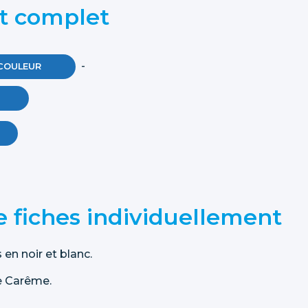
et complet
-
COULEUR
 fiches individuellement
 en noir et blanc.
de Carême.