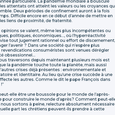
année particulière. La pandémie mondiale a bousculé
es attentats ont atteint les valeurs ou les croyances qu
emble. Deux périodes de confinement auront à la fois
emps. Difficile encore en ce début d’année de mettre en
s liens de proximité, de fraternité.
 opinions se valent, même les plus incompétentes ou
iques, politiques, économiques…, où l’hyperréactivité
vise tout jugement rationnel ou effort de discernement
ger l’avenir ? Dans une société qui n’espère plus
des revendications consuméristes sont venues dérégler
eté obsessionnel…
e nous traversons depuis maintenant plusieurs mois est
ue la pandémie touche toute la planète, mais aussi
d’autres crises déjà présentes : environnementale et
toire et identitaire. Au lieu qu’une crise succède à une
affecte les autres. Comme le dit le pape François dans
 !”
e peut-elle être une boussole pour le monde de l’après-
le pour construire le monde d’après? Comment peut-ell
ont nous sortons à peine, relecture absolument nécessaire
elle part les chrétiens peuvent-ils prendre à cette