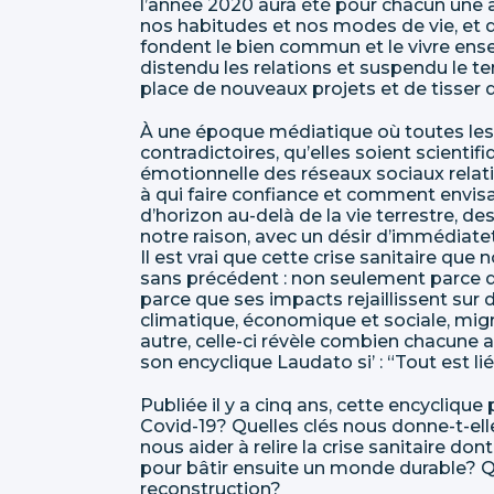
l’année 2020 aura été pour chacun une 
nos habitudes et nos modes de vie, et d
fondent le bien commun et le vivre ens
distendu les relations et suspendu le t
place de nouveaux projets et de tisser de
À une époque médiatique où toutes les
contradictoires, qu’elles soient scientif
émotionnelle des réseaux sociaux relati
à qui faire confiance et comment envisa
d’horizon au-delà de la vie terrestre, 
notre raison, avec un désir d’immédiat
Il est vrai que cette crise sanitaire qu
sans précédent : non seulement parce q
parce que ses impacts rejaillissent sur 
climatique, économique et sociale, migra
autre, celle-ci révèle combien chacune 
son encyclique Laudato si’ : “Tout est lié
Publiée il y a cinq ans, cette encycliqu
Covid-19? Quelles clés nous donne-t-el
nous aider à relire la crise sanitaire d
pour bâtir ensuite un monde durable? Qu
reconstruction?