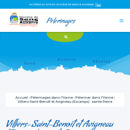
ACCÉDEZ AU SITE DU DIOCÈSE DE SENS & AUXERRE
Aller
Outils
Pèlerinages
au
personnels

contenu.
|
Aller
à
la
navigation
Accueil
›
Pèlerinages dans l'Yonne
›
Pèleriner dans l'Yonne
›
Villiers-Saint-Benoît et Avigneau (Escamps) : sainte Reine
Villiers-Saint-Benoît et Avigneau