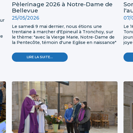
Pèlerinage 2026 à Notre-Dame de
Sor
Bellevue
l'
25/05/2026
07/
ur
Le samedi 9 mai dernier, nous étions une
Le 1
trentaine à marcher d'Epineuil à Tronchoy, sur
Tonn
re
le thème: "avec la Vierge Marie, Notre-Dame de
jour
,
la Pentecôte, témoin d'une Eglise en naissance"
joye
la r
PÈLERINAGE
LIRE LA SUITE…
2026
À
NOTRE-
DAME
DE
BELLEVUE
-