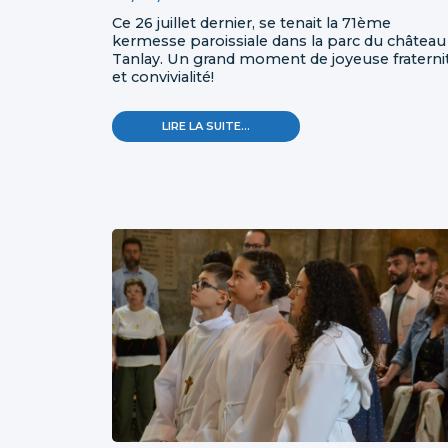
Ce 26 juillet dernier, se tenait la 71ème
kermesse paroissiale dans la parc du château
Tanlay. Un grand moment de joyeuse fraterni
et convivialité!
KERMESSE
LIRE LA SUITE…
PAROISSIALE
À
TANLAY
-