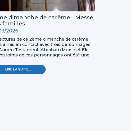
me dimanche de carême - Messe
 familles
03/2026
 lectures de ce 2ème dimanche de carême
 a mis en contact avec trois personnages
'Ancien Testament: Abraham,Moïse et Eli.
histoires de ces personnages ont été une
e découverte pour les enfants du caté, et
stoire de leur vie les a amenés à sa
2ÈME
LIRE LA SUITE…
tionner sur leur vécu.
DIMANCHE
DE
CARÊME
-
MESSE
DES
FAMILLES
-