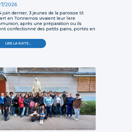
07/2026
4 juin dernier, 3 jeunes de la paroisse St
rt en Tonnerrois vivaient leur 1ere
munion, après une préparation ou ils
ent confectionné des petits pains, portés en
ession! Ils avaient aussi réalisé un joli
eau, avec une silhouette les représentant
1ERE
LIRE LA SUITE…
ntourés des apôtres, en lien avec l'évangile
COMMUNION
our: Jésus appela ses 12 disciples et les
POUR
ya en mission!
3
JEUNES
À
TONNERRE
-