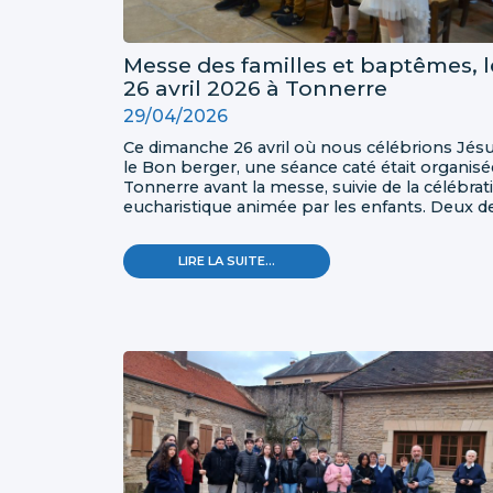
Messe des familles et baptêmes, l
26 avril 2026 à Tonnerre
29/04/2026
Ce dimanche 26 avril où nous célébrions Jés
le Bon berger, une séance caté était organisé
Tonnerre avant la messe, suivie de la célébrat
eucharistique animée par les enfants. Deux d
ces enfants ont reçu le sacrement du baptê
dans la joie !
MESSE
LIRE LA SUITE…
DES
FAMILLES
ET
BAPTÊMES,
LE
26
AVRIL
2026
À
TONNERRE
-