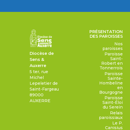
PRÉSENTATION
DES PAROISSES
Nos
paroisses
Diocèse de
Paroisse
Saint-
Sens &
Robert en
Auxerre
Tonnerrois
5 ter, rue
Paroisse
Michel
Sainte-
Hombeline
Lepeletier de
en
Saint-Fargeau
Bourgogne
89000
Paroisse
AUXERRE
Saint-Éloi
du Serein
Relais
paroissiaux
Le P.
Canisius