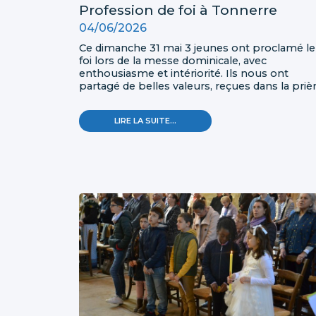
Profession de foi à Tonnerre
04/06/2026
Ce dimanche 31 mai 3 jeunes ont proclamé le
foi lors de la messe dominicale, avec
enthousiasme et intériorité. Ils nous ont
partagé de belles valeurs, reçues dans la priè
par l'assemblée. Ils ont réjoui le cœur de tous
et ont été longuement applaudis a la fin de la
PROFESSION
LIRE LA SUITE…
célébration!
DE
FOI
À
TONNERRE
-