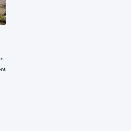
in
ent
ux