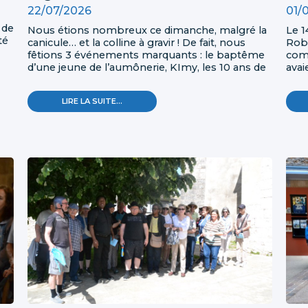
22/07/2026
01/
 de
Nous étions nombreux ce dimanche, malgré la
Le 1
té
canicule… et la colline à gravir ! De fait, nous
Robe
fêtions 3 événements marquants : le baptême
com
d’une jeune de l’aumônerie, KImy, les 10 ans de
avai
l’association pour le rayonnement de cette
proc
église St Pierre, et les 40 ans de sacerdoce de
pann
GRANDES
LIRE LA SUITE…
notre pasteur, le père Pascal Bégin.
et e
JOIES
du j
LE
envo
5
JUILLET
DERNIER
À
L‘ÉGLISE
SAINT
PIERRE
DE
TONNERRE
!
-