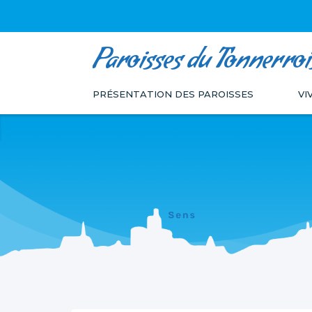
Paroisses du Tonnerroi
Aller
Outils
au
personnels
PRÉSENTATION DES PAROISSES
VI
contenu.
|
Aller
à
la
navigation