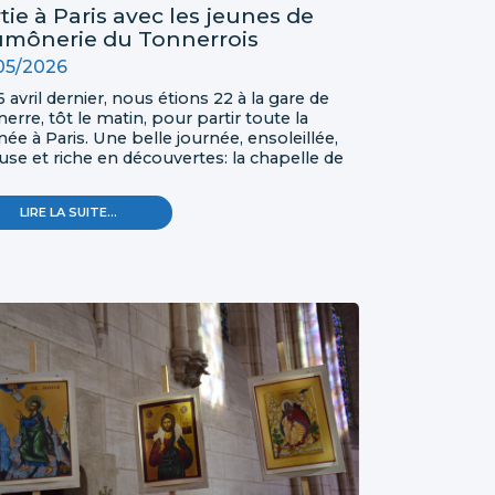
tie à Paris avec les jeunes de
aumônerie du Tonnerrois
05/2026
6 avril dernier, nous étions 22 à la gare de
erre, tôt le matin, pour partir toute la
née à Paris. Une belle journée, ensoleillée,
use et riche en découvertes: la chapelle de
ue du Bac puis la visite de Notre-Dame!
SORTIE
LIRE LA SUITE…
À
PARIS
AVEC
LES
JEUNES
DE
L'AUMÔNERIE
DU
TONNERROIS
-