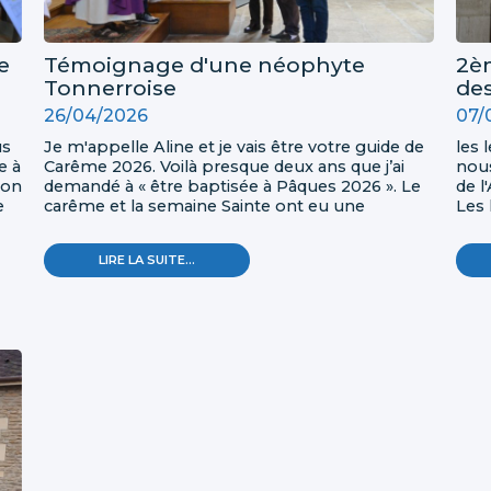
e
Témoignage d'une néophyte
2è
Tonnerroise
des
26/04/2026
07/
us
Je m'appelle Aline et je vais être votre guide de
les
e à
Carême 2026. Voilà presque deux ans que j’ai
nous
ion
demandé à « être baptisée à Pâques 2026 ». Le
de l
e
carême et la semaine Sainte ont eu une
Les 
me,
profondeur toute particulière pour moi. Suivez-
bell
moi !
l'hi
TÉMOIGNAGE
LIRE LA SUITE…
ques
D'UNE
NÉOPHYTE
TONNERROISE
-