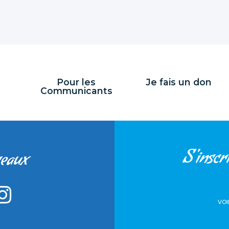
Pour les
Je fais un don
Communicants
S'inscri
seaux
VOI