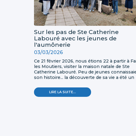
Sur les pas de Ste Catherine
Labouré avec les jeunes de
l'aumônerie
03/03/2026
Ce 21 février 2026, nous étions 22 à partir à Fa
les Moutiers, visiter la maison natale de Ste
Catherine Labouré. Peu de jeunes connaissai
son histoire... la découverte de sa vie a été un
moment riche en émotion et curiosité! les
jeunes étaient concentrés, attentifs et heure
SUR
LIRE LA SUITE…
de connaitre Ste Catherine.
LES
PAS
DE
STE
CATHERINE
LABOURÉ
AVEC