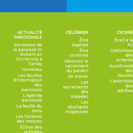
ACTUALITÉ
CÉLÉBRER
CROIRE
PAROISSIALE
Être
Éveil à la
Kermesse de
baptisé
foi
la paroisse St
Être
Catéchèse
Robert en
confirmé
des
Tonnerrois à
enfants
Recevoir le
Tanlay
sacrement
Aumônerie
Homélies
du pardon
des
Les feuilles
Jeunes
Se marier
d'information
Catéchèse
Les
des
des
sacrements
paroisses
adultes
des
L'agenda
malades
paroissial
Les
La feuille du
obsèques
mois
religieuses
Les horaires
des messes
Échos des
activités