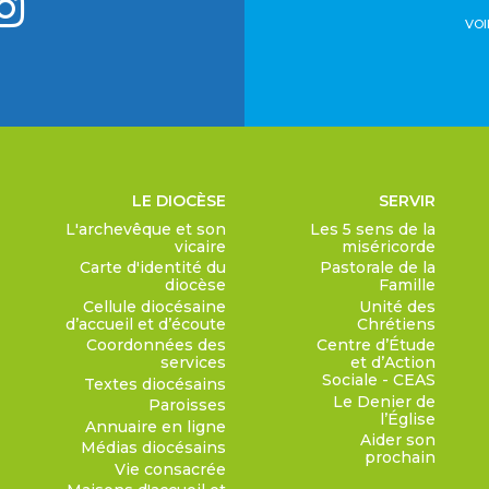
VOI
LE DIOCÈSE
SERVIR
L'archevêque et son
Les 5 sens de la
vicaire
miséricorde
Carte d'identité du
Pastorale de la
diocèse
Famille
Cellule diocésaine
Unité des
d’accueil et d’écoute
Chrétiens
Coordonnées des
Centre d’Étude
services
et d’Action
Sociale - CEAS
Textes diocésains
Le Denier de
Paroisses
l’Église
Annuaire en ligne
Aider son
Médias diocésains
prochain
Vie consacrée