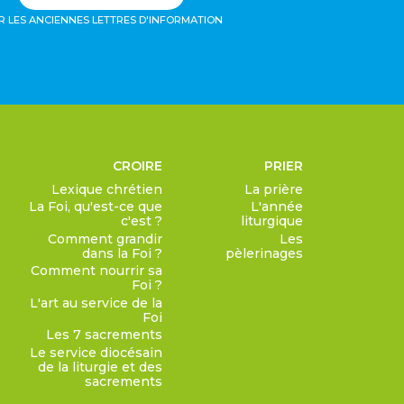
R LES ANCIENNES LETTRES D'INFORMATION
CROIRE
PRIER
Lexique chrétien
La prière
La Foi, qu'est-ce que
L'année
c'est ?
liturgique
Comment grandir
Les
dans la Foi ?
pèlerinages
Comment nourrir sa
Foi ?
L'art au service de la
Foi
Les 7 sacrements
Le service diocésain
de la liturgie et des
sacrements