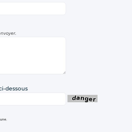
envoyer.
 ci-dessous
mune.