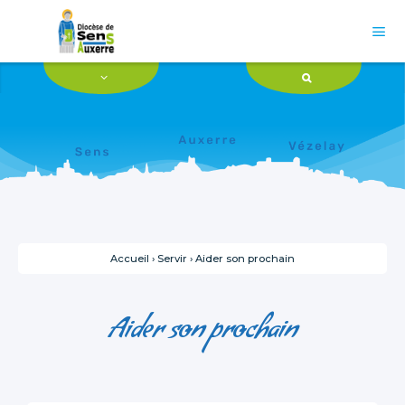
Aller
Outils
au
personnels
contenu.

|
Aller
à
la
navigation
Accueil
›
Servir
›
Aider son prochain
Aider son prochain