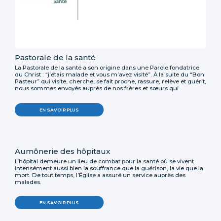
Pastorale de la santé
La Pastorale de la santé a son origine dans une Parole fondatrice
du Christ : “j’étais malade et vous m’avez visité”. À la suite du “Bon
Pasteur” qui visite, cherche, se fait proche, rassure, relève et guérit,
nous sommes envoyés auprès de nos frères et sœurs qui
attendent un signe pour continuer le chemin de leur propre vie.
EN SAVOIR PLUS
Aumônerie des hôpitaux
L’hôpital demeure un lieu de combat pour la santé où se vivent
intensément aussi bien la souffrance que la guérison, la vie que la
mort. De tout temps, l’Église a assuré un service auprès des
malades.
EN SAVOIR PLUS