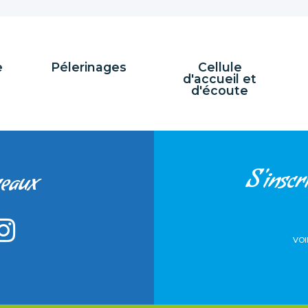
e
Pélerinages
Cellule
d'accueil et
d'écoute
S'inscri
seaux
VOI