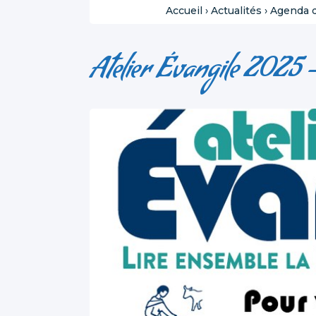
Accueil
›
Actualités
›
Agenda d
Atelier Évangile 2025 -