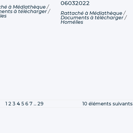
06032022
ché à
Médiathèque
/
ents à télécharger
/
Rattaché à
Médiathèque
/
ies
Documents à télécharger
/
Homélies
1
2
3
4
5
6
7
...
29
10 éléments suivants