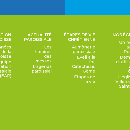
ATION
ACTUALITÉ
ÉTAPES DE VIE
NOS ÉG
OISSE
PAROISSIALE
CHRÉTIENNE
Un n
nnées
Les
Aumônerie
a
de la
horaires
paroissiale
Pe
roisse
des
Eveil à la
Dem
messes
quipe
foi,
d'utili
ation
L'agenda
Catéchèse,
ssiale
paroissial
6ème
(EAP)
Etapes de
L'égl
la vie
Villef
Saint