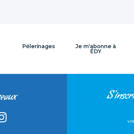
Pélerinages
Je m'abonne à
ÉDY
S'inscri
seaux
VOI