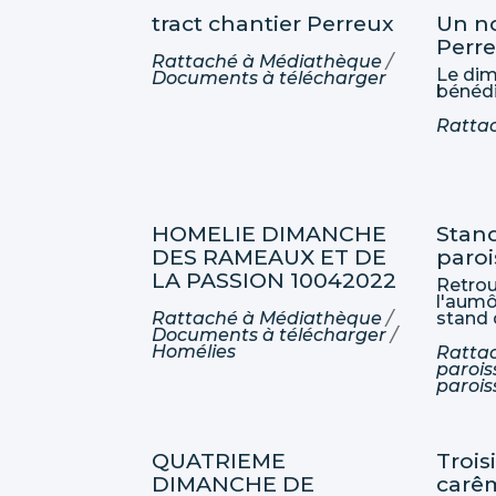
tract chantier Perreux
Un no
Perr
Rattaché à
Médiathèque
/
Le dim
Documents à télécharger
bénédi
Ratta
HOMELIE DIMANCHE
Stand
DES RAMEAUX ET DE
paroi
LA PASSION 10042022
Retrou
l'aumô
Rattaché à
Médiathèque
/
stand 
Documents à télécharger
/
Homélies
Ratta
parois
parois
QUATRIEME
Troi
DIMANCHE DE
carêm