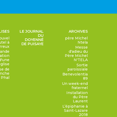
LISES
LE JOURNAL
ARCHIVES
DU
ouvel
père Michel
DOYENNÉ
utel à
Ntela
DE PUISAYE
rreux
Messe
ande
d'adieu du
sation
Père Michel
d'une
N'TELA
église
Sortie
ise de
paroissiale
ranche
Benevolentia
 Phal
89
Un week-end
fraternel
Installation
du Père
Laurent
L’épiphanie à
Saint-Lazare
2018