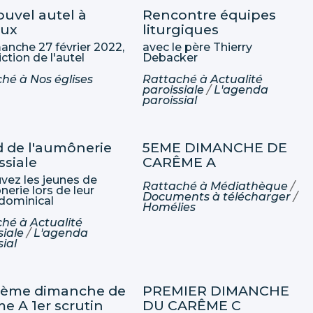
uvel autel à
Rencontre équipes
eux
liturgiques
anche 27 février 2022,
avec le père Thierry
ction de l'autel
Debacker
ché à
Nos églises
Rattaché à
Actualité
paroissiale
/
L'agenda
paroissial
 de l'aumônerie
5EME DIMANCHE DE
ssiale
CARÊME A
vez les jeunes de
Rattaché à
Médiathèque
/
nerie lors de leur
Documents à télécharger
/
dominical
Homélies
ché à
Actualité
siale
/
L'agenda
sial
sième dimanche de
PREMIER DIMANCHE
e A 1er scrutin
DU CARÊME C