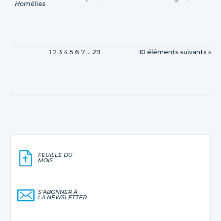
Homélies
1
2
3
4
5
6
7
...
29
10 éléments suivants »
FEUILLE DU
MOIS
S’ABONNER À
LA NEWSLETTER