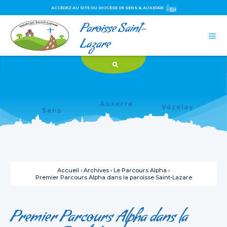
ACCÉDEZ AU SITE DU DIOCÈSE DE SENS & AUXERRE
Paroisse Saint-
Aller
Outils
au
personnels

contenu.
Lazare
|
Aller
à
la
navigation
Accueil
›
Archives
›
Le Parcours Alpha
›
Premier Parcours Alpha dans la paroisse Saint-Lazare
Premier Parcours Alpha dans la