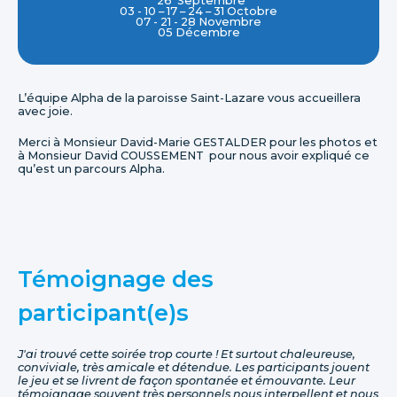
26 Septembre
03 - 10 – 17 – 24 – 31 Octobre
07 - 21 - 28 Novembre
05 Décembre
L’équipe Alpha de la paroisse Saint-Lazare vous accueillera
avec joie.
Merci à Monsieur David-Marie GESTALDER pour les photos et
à Monsieur David COUSSEMENT pour nous avoir expliqué ce
qu’est un parcours Alpha.
Témoignage des
participant(e)s
J'ai trouvé cette soirée trop courte ! Et surtout chaleureuse,
conviviale, très amicale et détendue. Les participants jouent
le jeu et se livrent de façon spontanée et émouvante. Leur
témoignage souvent très personnels nous interpellent et nous