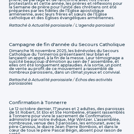
protestants et cette année, les prières et réflexions pour
la Semaine de prière pour l’unité des chrétiens ont été
préparées par les fidèles de l’Église apostolique
arménienne, avec leurs frères et sœurs de l’Église
catholique et des Églises évangéliques arméniennes.
Rattaché à
Actualité paroissiale
/
L'agenda paroissial
Campagne de fin d'année du Secours Catholique
Dimanche 16 novembre 2025, les bénévoles du Secours
Catholique du Tonnerrois présentaient leur bilan et
lançaient un appel, à la fin de la messe. Leur témoignage a
suscité beaucoup d'émotion au sein de l' assemblée, et
elles ont été longuement applaudies. A la sortie, un point
de vente au profit de ce mouvement a rassemblé de
nombreux paroissiens, dans un climat joyeux et convivial.
Rattaché à
Actualité paroissiale
/
Échos des activités
paroissiales
Confirmation à Tonnerre
Le 12 octobre dernier, 17 jeunes et 2 adultes, des paroisses
de St Robert, St Eloi et Ste Hombeline, étaient rassemblés
à Tonnerre pour vivre le sacrement de Confirmation,
administré par notre évêque, Mgr Wintzer. L’assemblée,
nombreuse, venue des 3 paroisses, les entourait, avec le
père Canisius, le diacre Jean-Pierre Bombois, et dans le
cœur de tous le père Pascal Bégin, absent pour raison de
santé.