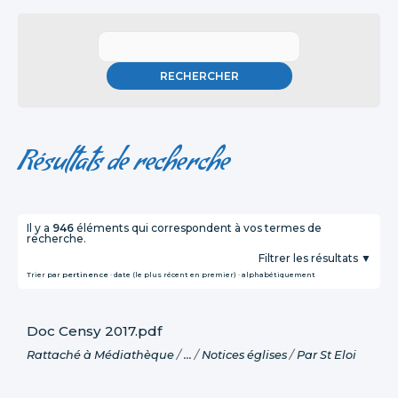
Résultats de recherche
Il y a
946
éléments qui correspondent à vos termes de
recherche.
Filtrer les résultats
Trier par
pertinence
·
date (le plus récent en premier)
·
alphabétiquement
Doc Censy 2017.pdf
Rattaché à
Médiathèque
/
…
/
Notices églises
/
Par St Eloi