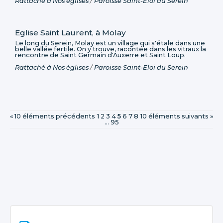
Rattaché à
Nos églises
/
Paroisse Saint-Eloi du Serein
Eglise Saint Laurent, à Molay
Le long du Serein, Molay est un village qui s'étale dans une
belle vallée fertile. On y trouve, racontée dans les vitraux la
rencontre de Saint Germain d'Auxerre et Saint Loup.
Rattaché à
Nos églises
/
Paroisse Saint-Eloi du Serein
« 10 éléments précédents
1
2
3
4
5
6
7
8
10 éléments suivants »
...
95