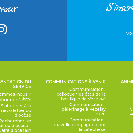
S'inscri
seaux
VOI
SENTATION DU
COMMUNICATIONS À VENIR
ANIM
SERVICE
Communication :
sommes-nous ?
colloque "les étés de la
basilique de Vézelay"
'abonner à ÉDY
Communication :
S'abonner à la
pèlerinage à Vézelay
C
newsletter du
2026
v
diocèse
Communication :
Rechercher un
nouvelle campagne pour
ur du diocèse -
la catéchèse
aire diocésain