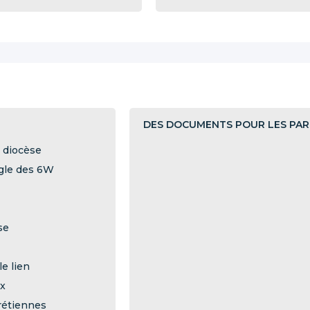
DES DOCUMENTS POUR LES PAR
u diocèse
ègle des 6W
se
le lien
ux
rétiennes