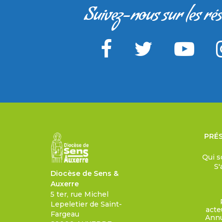
Suivez-nous sur les ré
PRÉ
Qui 
S
Diocèse de Sens &
Auxerre
5 ter, rue Michel
Lepeletier de Saint-
acte
Fargeau
Annu