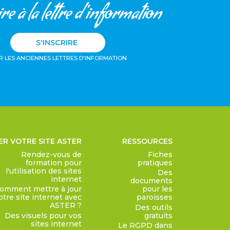
re à la lettre d'information
S'INSCRIRE
R LES ANCIENNES LETTRES D'INFORMATION
ER VOTRE SITE ASTER
RESSOURCES
Rendez-vous de
Fiches
formation pour
pratiques
l'utilisation des sites
Des
internet
documents
omment mettre à jour
pour les
otre site internet avec
paroisses
ASTER ?
Des outils
Des visuels pour vos
gratuits
sites internet
Le RGPD dans