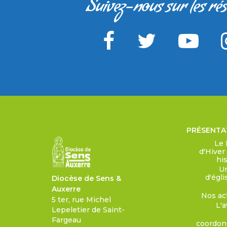
Suivez-nous sur les ré
PRÉSENTA
Le 
d'Hiver
his
Un
d'égli
Diocèse de Sens &
Auxerre
Nos ac
5 ter, rue Michel
L'a
Lepeletier de Saint-
Fargeau
coordo