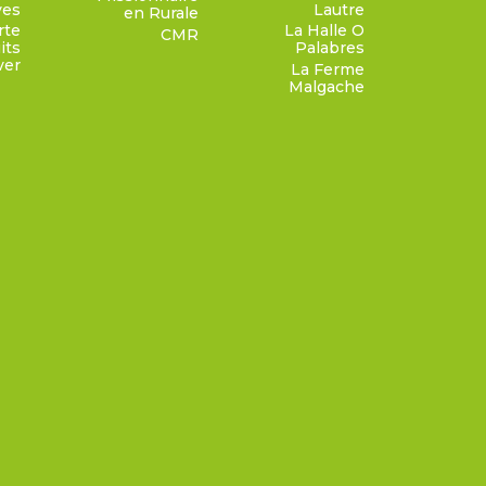
ves
Lautre
en Rurale
rte
La Halle O
CMR
its
Palabres
ver
La Ferme
Malgache