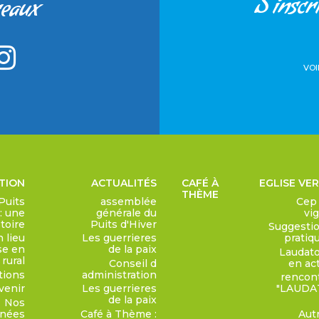
S'inscri
seaux
VOI
TION
ACTUALITÉS
CAFÉ À
EGLISE VE
THÈME
Puits
assemblée
Cep
 : une
générale du
vi
toire
Puits d'Hiver
Suggesti
 lieu
Les guerrieres
pratiq
se en
de la paix
Laudato
rural
Conseil d
en ac
tions
administration
rencon
venir
Les guerrieres
"LAUDA
de la paix
Nos
nnées
Café à Thème :
Aut