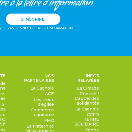
re à la lettre d'information
S'INSCRIRE
R LES ANCIENNES LETTRES D'INFORMATION
RTE
NOS
INFOS
PARTENAIRES
RELAYÉES
 de
gne
La Cagnole
La Cimade
ons
ACE
Présent !
ues
L'appel des
Les Lieux
solidarités
 Si
d'église
tes
La Cagnole
Commerce
tre
équitable
CCFD
TO
TERRE
FMC
SI"
SOLIDAIRE
La Fraternité
res
Yonne
Missionnaire