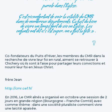
parole dans l’Église.
C’est réconfortant de voir la vitalité du CMR
dans de nombreux départements. Ça fait du bien
de vivre un temps fort de vie en Église. Les
enfants ont dit « c’est super, on a fait la fête » .
Co-fondateurs du Puits d’Hiver, les membres du CMR dans la
recherche de vivre leur foi en rural, aiment se retrouver à
Chichery où ils sont à l’aise pour partager leurs convictions et
nourrir leur foi en Jésus Christ.
frère Jean
http://cmr.cef.fr/
En 2016, Le CMR aînés a organisé en octobre une session de 2
jours en grande-région (Bourgogne – Franche Comté) avec
comme thème : dans une société pluraliste comment vivre
une laïcité apaisée.