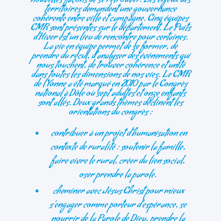
nouvelles façons de se retrouver. Les enjeux des
territoires demandent une gouvernance
cohérente entre ville et campagne. Cinq équipes
CMR sont présentes sur le département. Le Puits
d’Hiver est un lieu de rencontre pour certaines.
La vie en équipe permet de se former, de
prendre du recul, d’analyser des événements qui
nous touchent, de trouver cohérence et unité
dans toutes les dimensions de nos vies. Le CMR
de l’Yonne a été marqué en 2010 par le Congrès
national à Dôle où sept adultes et onze enfants
sont allés. Deux grands thèmes déclinent les
orientations du congrès :
contribuer à un projet d’humanisation en
contexte de ruralité : soutenir la famille,
faire vivre le rural, créer du lien social,
oser prendre la parole.
cheminer avec Jésus Christ pour mieux
s’engager comme porteur d’espérance, se
nourrir de la Parole de Dieu, prendre la