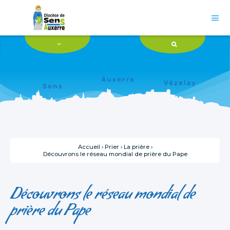
Aller
Outils
au
personnels
contenu.

|
Aller
à
la
navigation
Accueil
›
Prier
›
La prière
›
Découvrons le réseau mondial de prière du Pape
Découvrons le réseau mondial de
prière du Pape