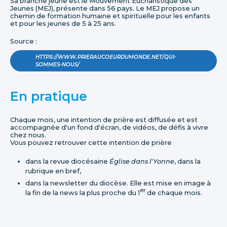
Sa branche jeune est le Mouvement Eucharistique des
Jeunes (MEJ), présente dans 56 pays. Le MEJ propose un
chemin de formation humaine et spirituelle pour les enfants
et pour les jeunes de 5 à 25 ans.
Source :
HTTPS://WWW.PRIERAUCOEURDUMONDE.NET/QUI-
SOMMES-NOUS/
En pratique
Chaque mois, une intention de prière est diffusée et est
accompagnée d'un fond d'écran, de vidéos, de défis à vivre
chez nous.
Vous pouvez retrouver cette intention de prière
dans la revue diocésaine
Église dans l'Yonne
, dans la
rubrique en bref,
dans la newsletter du diocèse. Elle est mise en image à
er
la fin de la news la plus proche du 1
de chaque mois.