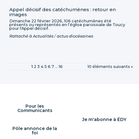
Appel décisif des catéchumènes : retour en
images
Dimanche 22 février 2026, 106 catéchumènes été
présents ou représentés en l'église paroissiale de Toucy
pour l'Appel décisif.
Rattaché à
Actualités
/
actus diocésaines
1
2
3
4
5
6
7
...
16
10 éléments suivants »
Pour les
Communicants
Je m'abonne à ÉDY
Pôle annonce de la
foi