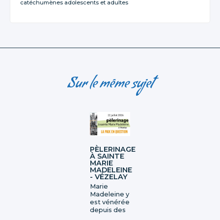
catéchumènes adolescents et adultes
Sur le même sujet
PÈLERINAGE
À SAINTE
MARIE
MADELEINE
- VÉZELAY
Marie
Madeleine y
est vénérée
depuis des
siècles