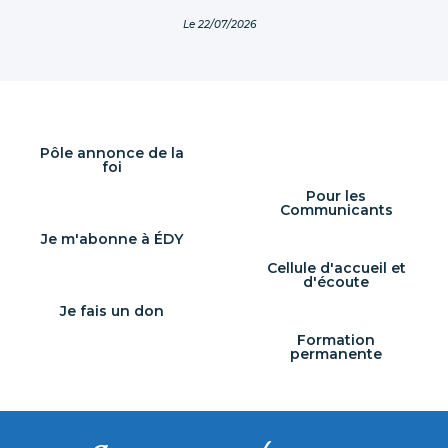
comme
Le 22/07/2026
libératrice
des
prisonniers.
La Colline
éternelle
est un lieu
de grâce et
de
Pôle annonce de la
conversion !
foi
2026 [...]
Pour les
Communicants
Je m'abonne à ÉDY
Cellule d'accueil et
d'écoute
Je fais un don
Formation
permanente