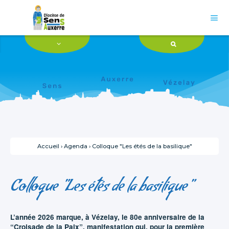
Aller
Outils
au
personnels
contenu.

|
Aller
à
la
navigation
Accueil
›
Agenda
›
Colloque "Les étés de la basilique"
Colloque "Les étés de la basilique"
L’année 2026 marque, à Vézelay, le 80e anniversaire de la
“Croisade de la Paix”, manifestation qui, pour la première