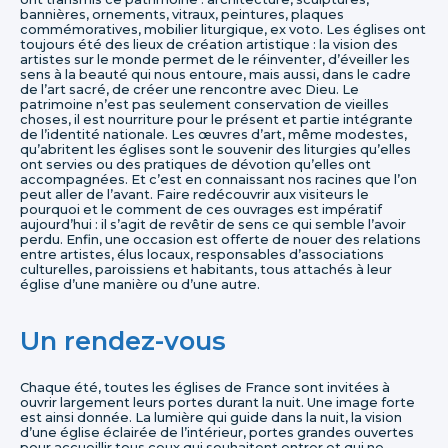
bannières, ornements, vitraux, peintures, plaques
commémoratives, mobilier liturgique, ex voto. Les églises ont
toujours été des lieux de création artistique : la vision des
artistes sur le monde permet de le réinventer, d’éveiller les
sens à la beauté qui nous entoure, mais aussi, dans le cadre
de l’art sacré, de créer une rencontre avec Dieu. Le
patrimoine n’est pas seulement conservation de vieilles
choses, il est nourriture pour le présent et partie intégrante
de l’identité nationale. Les œuvres d’art, même modestes,
qu’abritent les églises sont le souvenir des liturgies qu’elles
ont servies ou des pratiques de dévotion qu’elles ont
accompagnées. Et c’est en connaissant nos racines que l’on
peut aller de l’avant. Faire redécouvrir aux visiteurs le
pourquoi et le comment de ces ouvrages est impératif
aujourd’hui : il s’agit de revêtir de sens ce qui semble l’avoir
perdu. Enfin, une occasion est offerte de nouer des relations
entre artistes, élus locaux, responsables d’associations
culturelles, paroissiens et habitants, tous attachés à leur
église d’une manière ou d’une autre.
Un rendez-vous
Chaque été, toutes les églises de France sont invitées à
ouvrir largement leurs portes durant la nuit. Une image forte
est ainsi donnée. La lumière qui guide dans la nuit, la vision
d’une église éclairée de l’intérieur, portes grandes ouvertes
pour accueillir tous ceux qui souhaitent entrer et qui ne