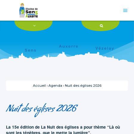
Aller
Outils
au
personnels
contenu.

|
Aller
à
la
navigation
Accueil
›
Agenda
›
Nuit des églises 2026
Nuit des églises 2026
La 15e édition de La Nuit des églises a pour thème “Là où
sont les ténèbres, que je mette la lumière”.