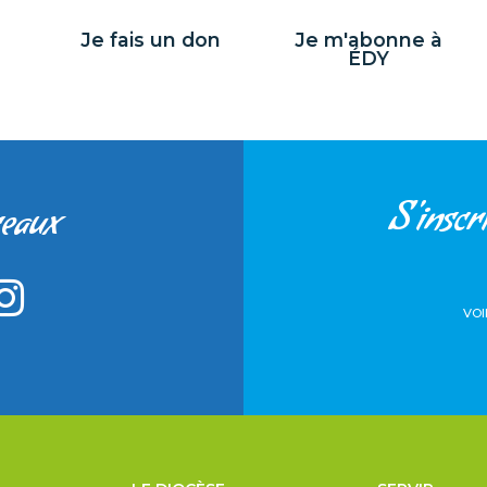
Je fais un don
Je m'abonne à
ÉDY
S'inscri
seaux
VOI