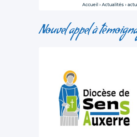
Accueil
›
Actualités
›
actu
Nouvel appel à témoign