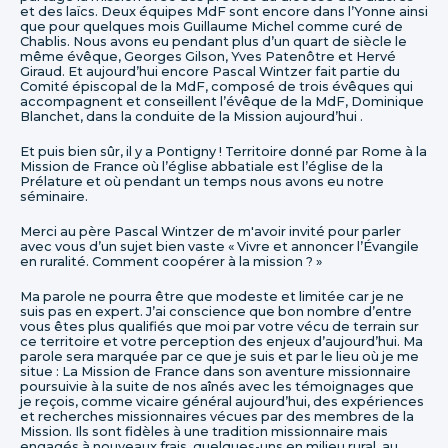
et des laïcs. Deux équipes MdF sont encore dans l’Yonne ainsi
que pour quelques mois Guillaume Michel comme curé de
Chablis. Nous avons eu pendant plus d’un quart de siècle le
même évêque, Georges Gilson, Yves Patenôtre et Hervé
Giraud. Et aujourd’hui encore Pascal Wintzer fait partie du
Comité épiscopal de la MdF, composé de trois évêques qui
accompagnent et conseillent l’évêque de la MdF, Dominique
Blanchet, dans la conduite de la Mission aujourd’hui .
Et puis bien sûr, il y a Pontigny ! Territoire donné par Rome à la
Mission de France où l’église abbatiale est l’église de la
Prélature et où pendant un temps nous avons eu notre
séminaire.
Merci au père Pascal Wintzer de m'avoir invité pour parler
avec vous d’un sujet bien vaste « Vivre et annoncer l’Évangile
en ruralité. Comment coopérer à la mission ? »
Ma parole ne pourra être que modeste et limitée car je ne
suis pas en expert. J’ai conscience que bon nombre d’entre
vous êtes plus qualifiés que moi par votre vécu de terrain sur
ce territoire et votre perception des enjeux d’aujourd’hui. Ma
parole sera marquée par ce que je suis et par le lieu où je me
situe : La Mission de France dans son aventure missionnaire
poursuivie à la suite de nos aînés avec les témoignages que
je reçois, comme vicaire général aujourd’hui, des expériences
et recherches missionnaires vécues par des membres de la
Mission. Ils sont fidèles à une tradition missionnaire mais
engagés à nouveaux frais, quelques-uns en milieu rural, au