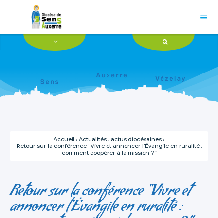
Aller
Outils
au
personnels
contenu.

|
Aller
à
la
navigation
Accueil
›
Actualités
›
actus diocésaines
›
Retour sur la conférence “Vivre et annoncer l’Évangile en ruralité :
comment coopérer à la mission ?”
Retour sur la conférence “Vivre et
annoncer l’Évangile en ruralité :