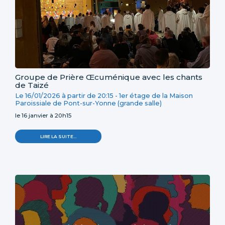
Groupe de Prière Œcuménique avec les chants
de Taizé
Le
16/01/2026
à partir de
20:15
-
1er étage de la Maison
Paroissiale de Pont-sur-Yonne (grande salle)
le 16 janvier à 20h15
LIRE LA SUITE…