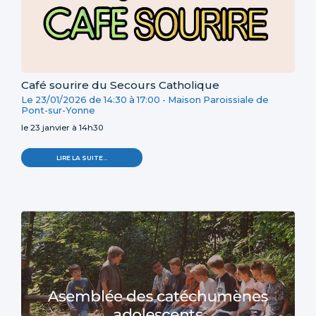
Café sourire du Secours Catholique
Le
23/01/2026
de
14:30
à
17:00
-
Maison Paroissiale de
Pont-sur-Yonne
le 23 janvier à 14h30
LIRE LA SUITE…