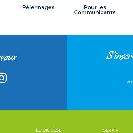
Pélerinages
Pour les
Communicants
S'inscri
seaux
VOI
LE DIOCÈSE
SERVIR