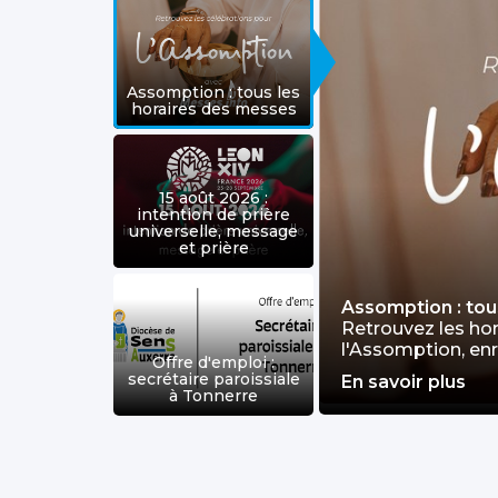
Assomption : tous les
horaires des messes
15 août 2026 :
intention de prière
universelle, message
et prière
le à Tonnerre
Assomption : tou
e un/une secrétaire pour la
Retrouvez les hor
l'Assomption, enre
Offre d'emploi :
secrétaire paroissiale
En savoir plus
à Tonnerre