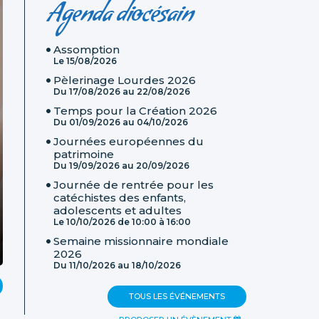
Agenda diocésain
Assomption
Le 15/08/2026
Pèlerinage Lourdes 2026
Du
17/08/2026
au
22/08/2026
Temps pour la Création 2026
Du
01/09/2026
au
04/10/2026
Journées européennes du
patrimoine
Du
19/09/2026
au
20/09/2026
Journée de rentrée pour les
15 août 2026 : intention de prière universelle, mess
catéchistes des enfants,
adolescents et adultes
Intention de prière pour le 15 août et prière à lire en p
Le
10/10/2026
de
10:00
à
16:00
la messe de [...]
Semaine missionnaire mondiale
En savoir plus
2026
Du
11/10/2026
au
18/10/2026
TOUS LES ÉVÉNEMENTS