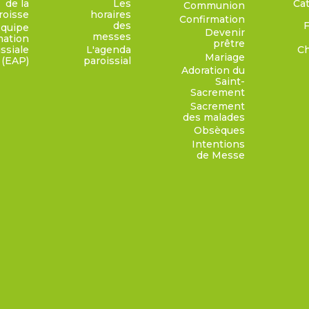
de la
Les
Ca
Communion
roisse
horaires
Confirmation
des
quipe
Devenir
messes
mation
prêtre
ssiale
L'agenda
Ch
Mariage
(EAP)
paroissial
Adoration du
Saint-
Sacrement
Sacrement
des malades
Obsèques
Intentions
de Messe