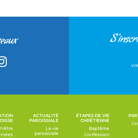
S'inscri
seaux
VOI
ATION
ACTUALITÉ
ÉTAPES DE VIE
PAR
OISSE
PAROISSIALE
CHRÉTIENNE
Gr
Prêtre
La vie
Baptême
paroissiale
nnées
Confession