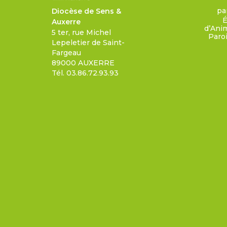
pa
Diocèse de Sens &
É
Auxerre
d’Ani
5 ter, rue Michel
Paroi
Lepeletier de Saint-
Fargeau
89000 AUXERRE
Tél. 03.86.72.93.93