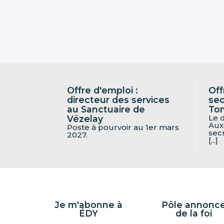
Offre d'emploi :
Off
directeur des services
sec
au Sanctuaire de
To
Le 
Vézelay
Aux
Poste à pourvoir au 1er mars
sec
2027.
[...]
Je m'abonne à
Pôle annonc
ÉDY
de la foi