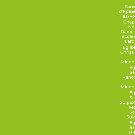
Sau
d’Epin
les-V
Chap
No
Dame 
école
Laro
Églis
Christ
Migen
Ég
Sa
Pancr
Migen
Ég
Sa
Sulpic
Mo
Sa
Sul
Ég
Sa
Pi