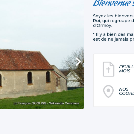
Bienvenue s
Soyez les bienvenus
Roi
, qui regroupe 
d'Ormoy.
" Il y a bien des m
est de ne jamais pr
FEUIL
MOIS
NOS
COOR