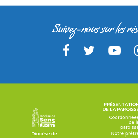
Suivez-nous sur les ré
PRÉSENTATIO
DE LA PAROISS
Coordonnée
de l
paroiss
Notre prêtr
Diocèse de