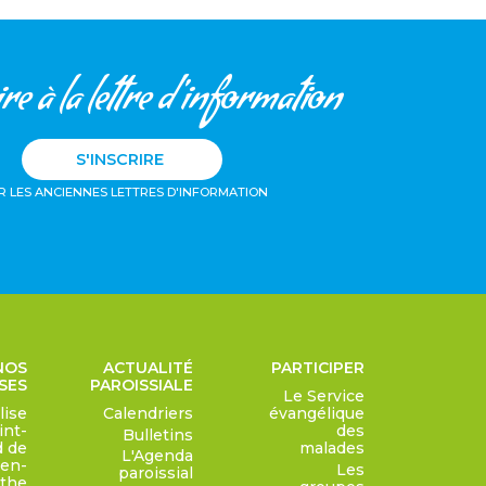
re à la lettre d'information
S'INSCRIRE
R LES ANCIENNES LETTRES D'INFORMATION
 NOS
ACTUALITÉ
PARTICIPER
SES
PAROISSIALE
Le Service
lise
Calendriers
évangélique
int-
des
Bulletins
 de
malades
L'Agenda
en-
Les
paroissial
the