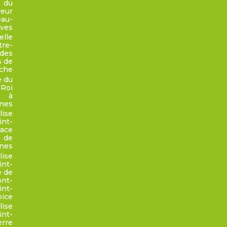
du
veur
eau-
oves
elle
tre-
des
s de
che
e du
-Roi
à
nes
lise
int-
ace
de
nes
lise
int-
e de
nt-
int-
pice
lise
int-
erre