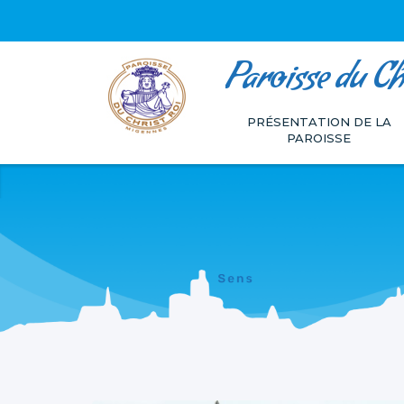
Paroisse du Ch
Aller
Outils
au
personnels
PRÉSENTATION DE LA
contenu.
PAROISSE
|
Aller
à
la
navigation