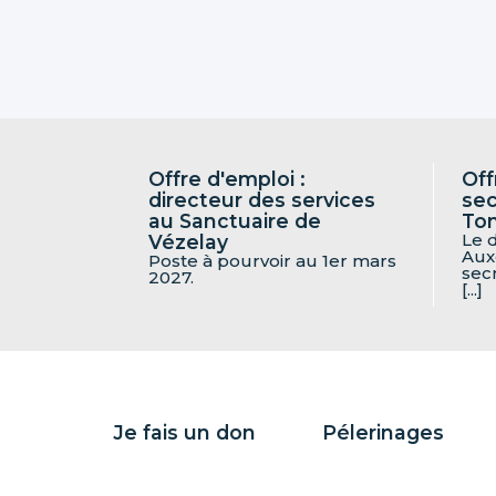
Offre d'emploi :
Off
directeur des services
sec
au Sanctuaire de
To
Le 
Vézelay
Aux
Poste à pourvoir au 1er mars
sec
2027.
[...]
Je fais un don
Pélerinages