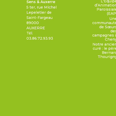
L'Équip
Sens & Auxerre
d’Animatio
5 ter, rue Michel
Paroissial
Lepeletier de
(EAP
Saint-Fargeau
Un
communaut
89000
de Sœur
AUXERRE
de
Tél.
campagnes 
03.86.72.93.93
Chen
Notre ancie
curé : le pèr
Bernar
Thourign