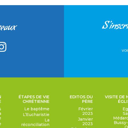
S'inscri
seaux
VOI
N
ÉTAPES DE VIE
EDITOS DU
VISITE DE
E
CHRÉTIENNE
PÈRE
ÉGLI
s
Le baptême
Février
Eg
a
2023
Sa
L’Eucharistie
e
Médard
Janvier
La
Bussy-
e
2023
réconciliation
O