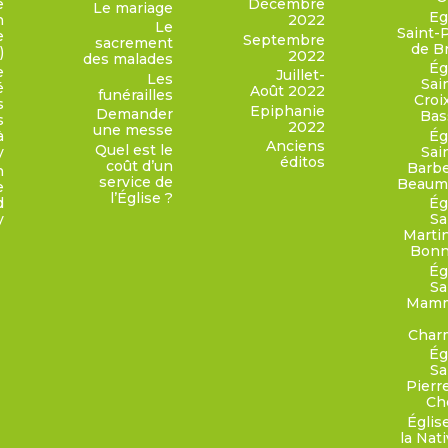
e
Décembre
Le mariage
Eg
n
2022
Le
Saint-
e
Septembre
sacrement
de B
)
2022
des malades
Ég
e
Juillet-
Les
Sai
é
Août 2022
funérailles
Croi
s
Epiphanie
Demander
Bas
s
2022
une messe
à
Ég
Anciens
Quel est le
y
Sai
éditos
coût d’un
Barb
n
service de
Beaum
e
l’Église ?
d
Ég
y
Sa
Marti
Bonn
Ég
Sa
Mam
Char
Ég
Sa
Pierr
Ch
Églis
la Nati