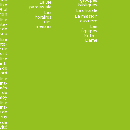
groupes
La vie
lise
bibliques
paroissiale
Phal
La chorale
Les
rion
La mission
horaires
lise
ouvriere
des
nte-
messes
Les
x de
Équipes
sou
Notre-
lise
Dame
nte-
e de
ont
lise
int-
n de
ard
lise
int-
mès
de
moy
lise
int-
e de
eny
e de
vité