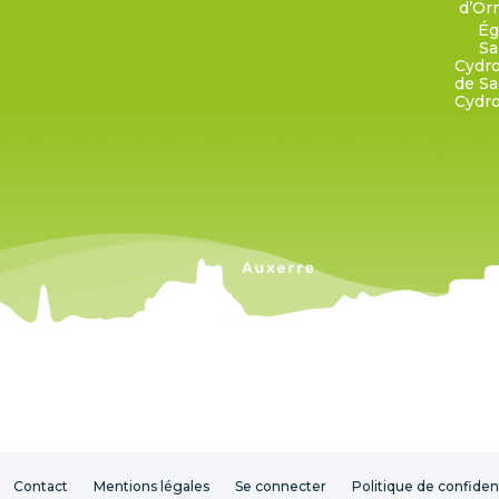
d’Or
Ég
Sa
Cydr
de Sa
Cydr
Contact
Mentions légales
Se connecter
Politique de confident