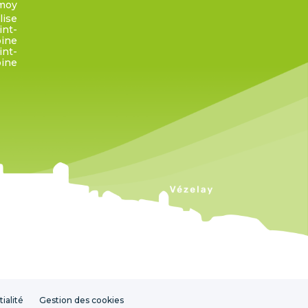
moy
lise
int-
oine
int-
oine
ialité
Gestion des cookies