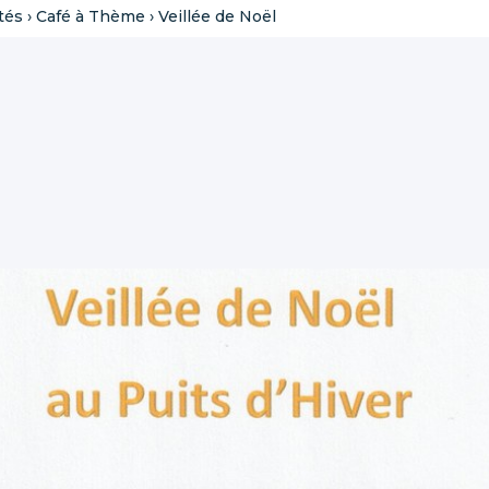
tés
›
Café à Thème
›
Veillée de Noël