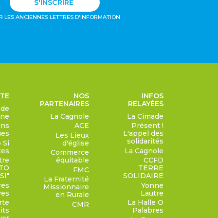
S'INSCRIRE
R LES ANCIENNES LETTRES D'INFORMATION
RTE
NOS
INFOS
PARTENAIRES
RELAYÉES
 de
gne
La Cagnole
La Cimade
ons
ACE
Présent !
ues
L'appel des
Les Lieux
solidarités
 Si
d'église
tes
La Cagnole
Commerce
tre
équitable
CCFD
TO
TERRE
FMC
SI"
SOLIDAIRE
La Fraternité
res
Yonne
Missionnaire
ves
Lautre
en Rurale
rte
La Halle O
CMR
its
Palabres