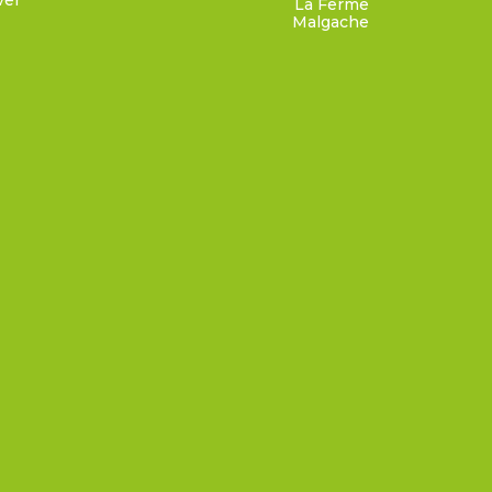
ver
La Ferme
Malgache