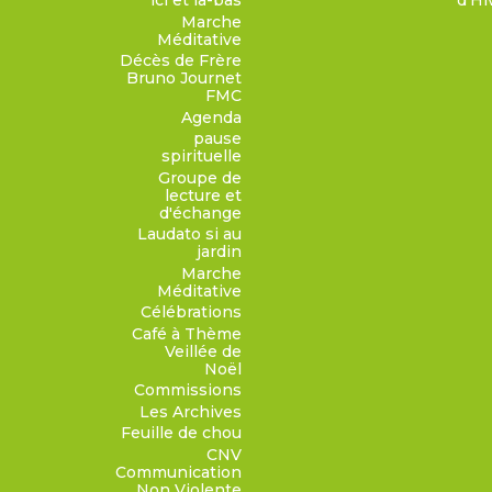
ici et là-bas
d'Hi
Marche
Méditative
Décès de Frère
Bruno Journet
FMC
Agenda
pause
spirituelle
Groupe de
lecture et
d'échange
Laudato si au
jardin
Marche
Méditative
Célébrations
Café à Thème
Veillée de
Noël
Commissions
Les Archives
Feuille de chou
CNV
Communication
Non Violente