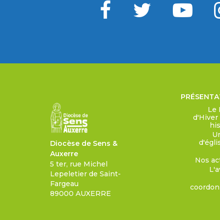
PRÉSENTA
Le 
d'Hiver
his
Un
d'égli
Diocèse de Sens &
Auxerre
Nos ac
5 ter, rue Michel
L'a
Lepeletier de Saint-
Fargeau
coordo
89000 AUXERRE