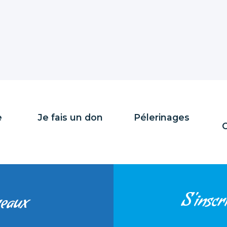
e
Je fais un don
Pélerinages
S'inscri
seaux