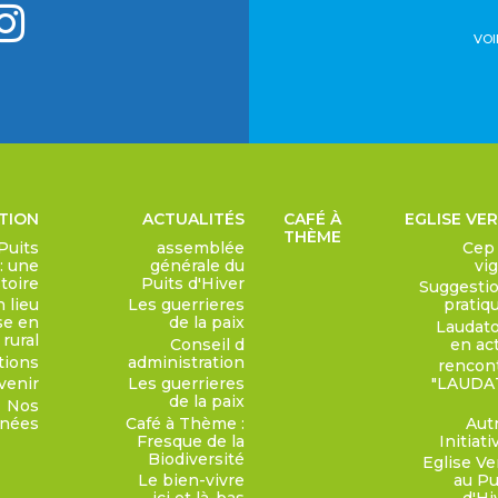
VOI
TION
ACTUALITÉS
CAFÉ À
EGLISE VE
THÈME
Puits
assemblée
Cep
 : une
générale du
vi
toire
Puits d'Hiver
Suggesti
 lieu
Les guerrieres
pratiq
se en
de la paix
Laudato
rural
Conseil d
en ac
tions
administration
rencon
venir
Les guerrieres
"LAUDA
de la paix
Nos
nnées
Café à Thème :
Aut
Fresque de la
Initiati
Biodiversité
Eglise Ve
Le bien-vivre
au Pu