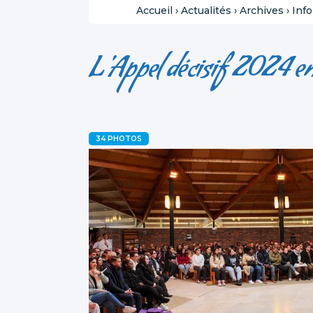
Accueil
›
Actualités
›
Archives
›
Inf
L'Appel décisif 2024 e
34 PHOTOS