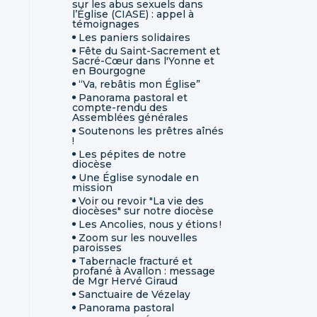
sur les abus sexuels dans
l’Église (CIASE) : appel à
témoignages
Les paniers solidaires
Fête du Saint-Sacrement et
Sacré-Cœur dans l'Yonne et
en Bourgogne
“Va, rebâtis mon Église”
Panorama pastoral et
compte-rendu des
Assemblées générales
Soutenons les prêtres aînés
!
Les pépites de notre
diocèse
Une Église synodale en
mission
Voir ou revoir "La vie des
diocèses" sur notre diocèse
Les Ancolies, nous y étions !
Zoom sur les nouvelles
paroisses
Tabernacle fracturé et
profané à Avallon : message
de Mgr Hervé Giraud
Sanctuaire de Vézelay
Panorama pastoral