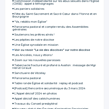
Commission indépendante sur les abus sexuels dans l’Église
(CIASE) : appel à témoignages
Les paniers solidaires
Fête du Saint-Sacrement et Sacré-Cœur dans l'Yonne et en
Bourgogne
“Va, rebâtis mon Église”
Panorama pastoral et compte-rendu des Assemblées
générales
Soutenons les prêtres aînés !
Les pépites de notre diocèse
Une Église synodale en mission
Voir ou revoir "La vie des diocèses" sur notre diocèse
Les Ancolies, nous y étions !
Zoom sur les nouvelles paroisses
Tabernacle fracturé et profané à Avallon : message de Mgr
Hervé Giraud
Sanctuaire de Vézelay
Panorama pastoral
Table ronde Église et solidarité : replay et podcast
[Podcast] Rencontre œcuménique du 3 mars 2024
L'Appel décisif 2024 en photos
Appel décisif des catéchumènes
Travaux du Conseil presbytéral
Nouveau statut des Équipes d'animation Paroissiales