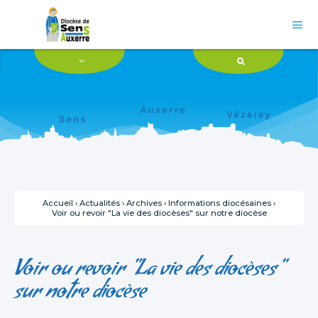
Aller
Outils
au
personnels
contenu.

|
Aller
à
la
navigation
Accueil
›
Actualités
›
Archives
›
Informations diocésaines
›
Voir ou revoir "La vie des diocèses" sur notre diocèse
Voir ou revoir "La vie des diocèses"
sur notre diocèse