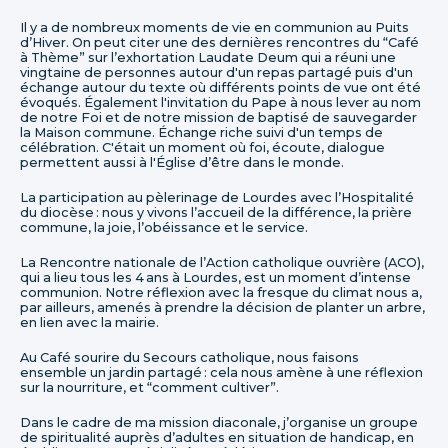
Il y a de nombreux moments de vie en communion au Puits
d’Hiver. On peut citer une des dernières rencontres du “Café
à Thème” sur l’exhortation Laudate Deum qui a réuni une
vingtaine de personnes autour d'un repas partagé puis d'un
échange autour du texte où différents points de vue ont été
évoqués. Également l'invitation du Pape à nous lever au nom
de notre Foi et de notre mission de baptisé de sauvegarder
la Maison commune. Échange riche suivi d'un temps de
célébration. C'était un moment où foi, écoute, dialogue
permettent aussi à l'Église d’être dans le monde.
La participation au pèlerinage de Lourdes avec l’Hospitalité
du diocèse : nous y vivons l’accueil de la différence, la prière
commune, la joie, l’obéissance et le service.
La Rencontre nationale de l’Action catholique ouvrière (ACO),
qui a lieu tous les 4 ans à Lourdes, est un moment d’intense
communion. Notre réflexion avec la fresque du climat nous a,
par ailleurs, amenés à prendre la décision de planter un arbre,
en lien avec la mairie.
Au Café sourire du Secours catholique, nous faisons
ensemble un jardin partagé : cela nous amène à une réflexion
sur la nourriture, et “comment cultiver”.
Dans le cadre de ma mission diaconale, j’organise un groupe
de spiritualité auprès d’adultes en situation de handicap, en