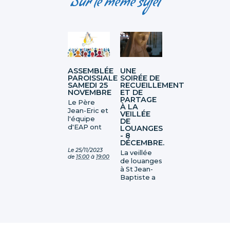
Sur le même sujet
ASSEMBLÉE
UNE
PAROISSIALE
SOIRÉE DE
SAMEDI 25
RECUEILLEMENT
NOVEMBRE
ET DE
PARTAGE
Le Père
À LA
Jean-Eric et
VEILLÉE
l'équipe
DE
d'EAP ont
LOUANGES
- 8
convié les
DÉCEMBRE.
paroissiens
Le
25/11/2023
à
La veillée
de
15:00
à
19:00
l'assemblée
de louanges
paroissiale
à St Jean-
annuelle Le
Baptiste a
thème était
été bien
: Annoncer
plus qu'une
la Bonne
simple
Nouvelle
célébration
par [...]
religieuse.
C'était un