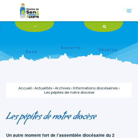
Aller
Outils
au
personnels
contenu.

|
Aller
à
la
navigation
Accueil
›
Actualités
›
Archives
›
Informations diocésaines
›
Les pépites de notre diocèse
Les pépites de notre diocèse
Un autre moment fort de l’assemblée diocésaine du 2