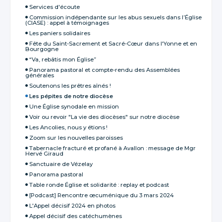
Services d'écoute
Commission indépendante sur les abus sexuels dans l’Église
(CIASE) : appel à témoignages
Les paniers solidaires
Fête du Saint-Sacrement et Sacré-Cœur dans l'Yonne et en
Bourgogne
“Va, rebâtis mon Église”
Panorama pastoral et compte-rendu des Assemblées
générales
Soutenons les prêtres aînés !
Les pépites de notre diocèse
Une Église synodale en mission
Voir ou revoir "La vie des diocèses" sur notre diocèse
Les Ancolies, nous y étions !
Zoom sur les nouvelles paroisses
Tabernacle fracturé et profané à Avallon : message de Mgr
Hervé Giraud
Sanctuaire de Vézelay
Panorama pastoral
Table ronde Église et solidarité : replay et podcast
[Podcast] Rencontre œcuménique du 3 mars 2024
L'Appel décisif 2024 en photos
Appel décisif des catéchumènes