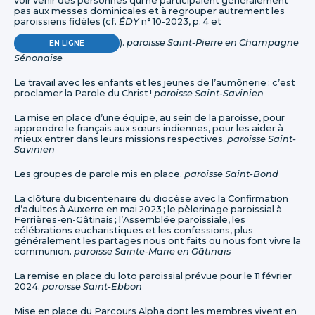
voir venir des personnes qui ne participaient généralement
pas aux messes dominicales et à regrouper autrement les
paroissiens fidèles (cf.
ÉDY
n° 10-2023, p. 4 et
).
paroisse Saint-Pierre en Champagne
EN LIGNE
Sénonaise
Le travail avec les enfants et les jeunes de l’aumônerie : c’est
proclamer la Parole du Christ !
paroisse Saint-Savinien
La mise en place d’une équipe, au sein de la paroisse, pour
apprendre le français aux sœurs indiennes, pour les aider à
mieux entrer dans leurs missions respectives.
paroisse Saint-
Savinien
Les groupes de parole mis en place.
paroisse Saint-Bond
La clôture du bicentenaire du diocèse avec la Confirmation
d’adultes à Auxerre en mai 2023 ; le pèlerinage paroissial à
Ferrières-en-Gâtinais ; l’Assemblée paroissiale, les
célébrations eucharistiques et les confessions, plus
généralement les partages nous ont faits ou nous font vivre la
communion.
paroisse Sainte-Marie en Gâtinais
La remise en place du loto paroissial prévue pour le 11 février
2024.
paroisse Saint-Ebbon
Mise en place du Parcours Alpha dont les membres vivent en