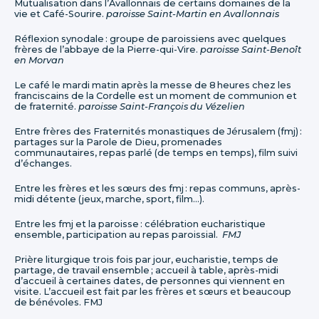
Mutualisation dans l’Avallonnais de certains domaines de la
vie et Café-Sourire.
paroisse Saint-Martin en Avallonnais
Réflexion synodale : groupe de paroissiens avec quelques
frères de l’abbaye de la Pierre-qui-Vire.
paroisse Saint-Benoît
en Morvan
Le café le mardi matin après la messe de 8 heures chez les
franciscains de la Cordelle est un moment de communion et
de fraternité.
paroisse Saint-François du Vézelien
Entre frères des Fraternités monastiques de Jérusalem (fmj) :
partages sur la Parole de Dieu, promenades
communautaires, repas parlé (de temps en temps), film suivi
d’échanges.
Entre les frères et les sœurs des fmj : repas communs, après-
midi détente (jeux, marche, sport, film…).
Entre les fmj et la paroisse : célébration eucharistique
ensemble, participation au repas paroissial.
FMJ
Prière liturgique trois fois par jour, eucharistie, temps de
partage, de travail ensemble ; accueil à table, après-midi
d’accueil à certaines dates, de personnes qui viennent en
visite. L’accueil est fait par les frères et sœurs et beaucoup
de bénévoles. FMJ