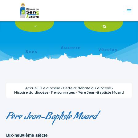
Aller
Outils
au
personnels
contenu.

|
Aller
à
la
navigation
Accueil
›
Le diocèse
›
Carte d'identité du diocèse
›
Histoire du diocèse
›
Personnages
›
Père Jean-Baptiste Muard
Père Jean-Baptiste Muard
Dix-neuvième siècle