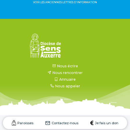
VOIR LES ANCIENNES LETTRES D'INFORMATION
Nous écrire
Nous rencontrer
Annuaire
Nous appeler
Paroisses
Contactez-nous
Je fais un don
Mentions légales