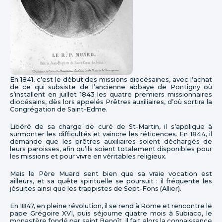
En 1841, c’est le début des missions diocésaines, avec l’achat
de ce qui subsiste de l’ancienne abbaye de Pontigny où
s’installent en juillet 1843 les quatre premiers missionnaires
diocésains, dès lors appelés Prêtres auxiliaires, d’où sortira la
Congrégation de Saint-Edme.
Libéré de sa charge de curé de St-Martin, il s’applique à
surmonter les difficultés et vaincre les réticences. En 1844, il
demande que les prêtres auxiliaires soient déchargés de
leurs paroisses, afin qu’ils soient totalement disponibles pour
les missions et pour vivre en véritables religieux.
Mais le Père Muard sent bien que sa vraie vocation est
ailleurs, et sa quête spirituelle se poursuit : il fréquente les
jésuites ainsi que les trappistes de Sept-Fons (Allier).
En 1847, en pleine révolution, il se rend à Rome et rencontre le
pape Grégoire XVI, puis séjourne quatre mois à Subiaco, le
monastère fondé par saint Benoît. Il fait alors la connaissance