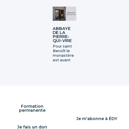
ABBAYE
DE LA
PIERRE-
QUI-VIRE
Pour saint
Benoît le
monastère
est avant
tout la
maison de
Dieu. Elle
est donc la
maison de
tous : celle
des moines,
comme
celle de
Formation
tous ceux
permanente
qui [...]
Je m'abonne à ÉDY
Je fais un don