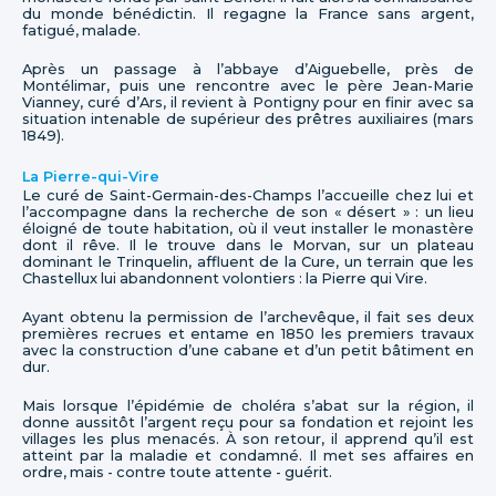
du monde bénédictin. Il regagne la France sans argent,
fatigué, malade.
Après un passage à l’abbaye d’Aiguebelle, près de
Montélimar, puis une rencontre avec le père Jean-Marie
Vianney, curé d’Ars, il revient à Pontigny pour en finir avec sa
situation intenable de supérieur des prêtres auxiliaires (mars
1849).
La Pierre-qui-Vire
Le curé de Saint-Germain-des-Champs l’accueille chez lui et
l’accompagne dans la recherche de son « désert » : un lieu
éloigné de toute habitation, où il veut installer le monastère
dont il rêve. Il le trouve dans le Morvan, sur un plateau
dominant le Trinquelin, affluent de la Cure, un terrain que les
Chastellux lui abandonnent volontiers : la Pierre qui Vire.
Ayant obtenu la permission de l’archevêque, il fait ses deux
premières recrues et entame en 1850 les premiers travaux
avec la construction d’une cabane et d’un petit bâtiment en
dur.
Mais lorsque l’épidémie de choléra s’abat sur la région, il
donne aussitôt l’argent reçu pour sa fondation et rejoint les
villages les plus menacés. À son retour, il apprend qu’il est
atteint par la maladie et condamné. Il met ses affaires en
ordre, mais - contre toute attente - guérit.