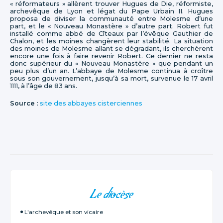
« réformateurs » allèrent trouver Hugues de Die, réformiste,
archevêque de Lyon et légat du Pape Urbain II. Hugues
proposa de diviser la communauté entre Molesme d’une
part, et le « Nouveau Monastère » d’autre part. Robert fut
installé comme abbé de Cîteaux par l’évêque Gauthier de
Chalon, et les moines changèrent leur stabilité. La situation
des moines de Molesme allant se dégradant, ils cherchèrent
encore une fois à faire revenir Robert. Ce dernier ne resta
donc supérieur du « Nouveau Monastère » que pendant un
peu plus d’un an. L’abbaye de Molesme continua à croître
sous son gouvernement, jusqu’à sa mort, survenue le 17 avril
1111, à l’âge de 83 ans.
Source
:
site des abbayes cisterciennes
NAVIGATION
Le diocèse
L'archevêque et son vicaire