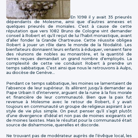
En 1098 il y avait 35 prieurés
dépendants de Molesme, ainsi que d’autres annexes et
quelques prieurés de moniales. C’est à cause de cette
réputation que vers 1082 Bruno de Cologne vint demander
conseil à Robert et qu’il reçut de lui l’habit monastique, avant
d’aller fonder la Grande Chartreuse. Cette réussite obligea
Robert à jouer un rôle dans le monde de la féodalité. Les
bienfaiteurs donnaient leurs enfants à éduquer, venaient faire
des réunions de nobles au monastère, et la quantité de
terres reçues demandait un grand nombre d’employés. La
complexité de cette vie conduisit Robert à prendre un
temps sabbatique. C’est ainsi que nous le retrouvons à Aulps,
au diocèse de Genève…
Pendant ce temps sabbatique, les moines se lamentaient de
l’absence de leur supérieur. Ils allèrent jusqu’à demander au
Pape Urbain II d’intervenir, arguant de la ruine à la fois morale
et financière de leur communauté. Bien que la paix fut
revenue à Molesme avec le retour de Robert, il y avait
toujours en communauté un groupe de religieux aspirant à un
style de vie plus simple. On peut penser qu’il s’agit plutôt
d’une divergence d’idéal et non pas de moines exigeants et
de moines laxistes. Mais le résultat pour la communauté était
source de disharmonie, querelles et discorde.
Ne trouvant pas de modérateur auprès de l’évêque local, les