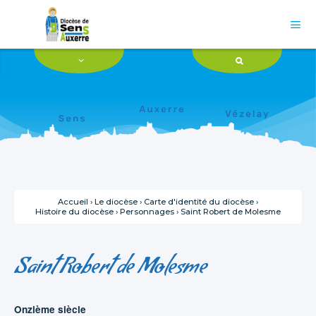
Aller
Outils
au
personnels
contenu.

|
Aller
à
la
navigation
Accueil
›
Le diocèse
›
Carte d'identité du diocèse
›
Histoire du diocèse
›
Personnages
›
Saint Robert de Molesme
Saint Robert de Molesme
Onzième siècle