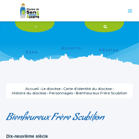
Aller
Outils
au
personnels
contenu.

|
Aller
à
la
navigation
Accueil
›
Le diocèse
›
Carte d'identité du diocèse
›
Histoire du diocèse
›
Personnages
›
Bienheureux Frère Scubilion
Bienheureux Frère Scubilion
Dix-neuvième siècle