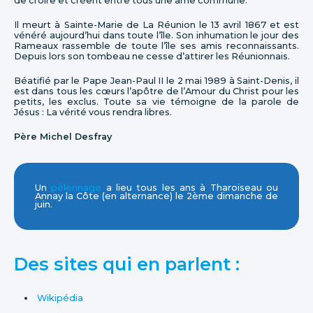
de croire et créent entre tous une âme commune.
Il meurt à Sainte-Marie de La Réunion le 13 avril 1867 et est
vénéré aujourd’hui dans toute l’île. Son inhumation le jour des
Rameaux rassemble de toute l’île ses amis reconnaissants.
Depuis lors son tombeau ne cesse d’attirer les Réunionnais.
Béatifié par le Pape Jean-Paul II le 2 mai 1989 à Saint-Denis, il
est dans tous les cœurs l’apôtre de l’Amour du Christ pour les
petits, les exclus. Toute sa vie témoigne de la parole de
Jésus : La vérité vous rendra libres.
Père Michel Desfray
Un
pèlerinage
a lieu tous les ans à Tharoiseau ou
Annay la Côte (en alternance) le 2ème dimanche de
juin.
Des sites qui en parlent :
Wikipédia