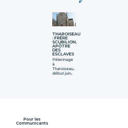
THAROISEAU
: FRÈRE
SCUBILION,
APÔTRE
DES
ESCLAVES
Pèlerinage
à
Tharoiseau,
début juin,
pour fêter
Frère
Scubilion,
apôtre des
esclaves.
C’est un
grand
moment de
rencontre
Pour les
avec la
Communicants
communauté