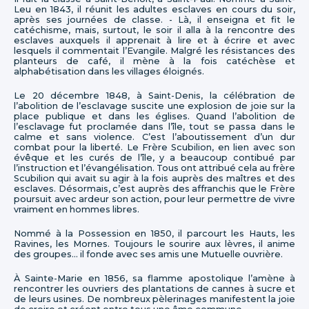
Leu en 1843, il réunit les adultes esclaves en cours du soir,
après ses journées de classe. - Là, il enseigna et fit le
catéchisme, mais, surtout, le soir il alla à la rencontre des
esclaves auxquels il apprenait à lire et à écrire et avec
lesquels il commentait l’Evangile. Malgré les résistances des
planteurs de café, il mène à la fois catéchèse et
alphabétisation dans les villages éloignés.
Le 20 décembre 1848, à Saint-Denis, la célébration de
l’abolition de l’esclavage suscite une explosion de joie sur la
place publique et dans les églises. Quand l’abolition de
l’esclavage fut proclamée dans l’île, tout se passa dans le
calme et sans violence. C’est l’aboutissement d’un dur
combat pour la liberté. Le Frère Scubilion, en lien avec son
évêque et les curés de l’île, y a beaucoup contibué par
l’instruction et l’évangélisation. Tous ont attribué cela au frère
Scubilion qui avait su agir à la fois auprès des maîtres et des
esclaves. Désormais, c’est auprès des affranchis que le Frère
poursuit avec ardeur son action, pour leur permettre de vivre
vraiment en hommes libres.
Nommé à la Possession en 1850, il parcourt les Hauts, les
Ravines, les Mornes. Toujours le sourire aux lèvres, il anime
des groupes... il fonde avec ses amis une Mutuelle ouvrière.
À Sainte-Marie en 1856, sa flamme apostolique l’amène à
rencontrer les ouvriers des plantations de cannes à sucre et
de leurs usines. De nombreux pèlerinages manifestent la joie