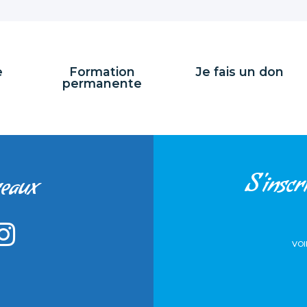
e
Formation
Je fais un don
permanente
S'inscri
seaux
VOI