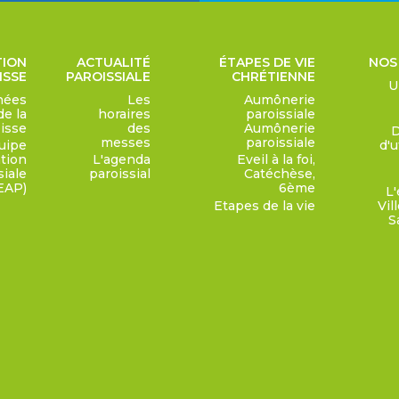
TION
ACTUALITÉ
ÉTAPES DE VIE
NOS
ISSE
PAROISSIALE
CHRÉTIENNE
U
nées
Les
Aumônerie
de la
horaires
paroissiale
isse
des
Aumônerie
messes
paroissiale
uipe
d'u
tion
L'agenda
Eveil à la foi,
siale
paroissial
Catéchèse,
EAP)
6ème
L'
Etapes de la vie
Vil
S