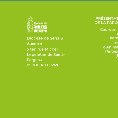
PRÉSENTA
DE LA PARO
Coordon
paro
Diocèse de Sens &
Éq
Auxerre
d’Anima
5 ter, rue Michel
Parois
Lepeletier de Saint-
(
Fargeau
89000 AUXERRE