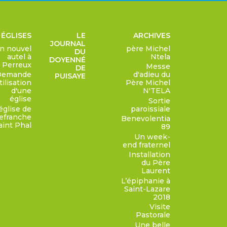
 ÉGLISES
LE
ARCHIVES
JOURNAL
n nouvel
père Michel
DU
autel à
Ntela
DOYENNÉ
Perreux
Messe
DE
Demande
d'adieu du
PUISAYE
tilisation
Père Michel
d'une
N'TELA
église
Sortie
église de
paroissiale
lefranche
Benevolentia
aint Phal
89
Un week-
end fraternel
Installation
du Père
Laurent
L’épiphanie à
Saint-Lazare
2018
Visite
Pastorale
Une belle