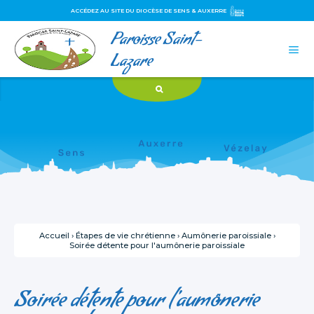
ACCÉDEZ AU SITE DU DIOCÈSE DE SENS & AUXERRE
Paroisse Saint-
Aller
Outils
au
personnels

contenu.
Lazare
|
Aller
à
la
navigation
Accueil
›
Étapes de vie chrétienne
›
Aumônerie paroissiale
›
Soirée détente pour l'aumônerie paroissiale
Soirée détente pour l'aumônerie