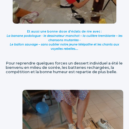
Et aussi une bonne dose d’éclats de rire avec :
La banane podologue - le dessinateur manchot – la cuillère tremblante – les
chansons mutantes -
Le ballon sauvage – sans oublier notre jeune télépathe et les chants aux
voyelles rebelles….
Pour reprendre quelques forces un dessert individuel a été le
bienvenu en milieu de soirée, les batteries rechargées, la
compétition et la bonne humeur est repartie de plus belle.