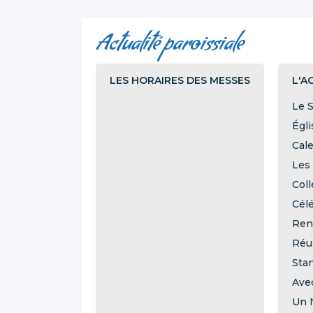
Actualité paroissiale
LES HORAIRES DES MESSES
L'A
Le S
Égl
Cale
Les 
Col
Célé
Ren
Réu
Stan
Avec
Un 