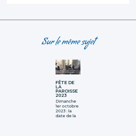
Sur le même sujet
FÊTE DE
LA
PAROISSE
2023
Dimanche
1er octobre
2023 : la
date de la
fête
paroissiale à
Cravant
était