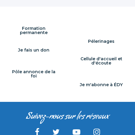
finalement
arrivée !
Depuis le
début de
l’année, la
Formation
paroisse se
permanente
préparait [...]
Pélerinages
Je fais un don
Cellule d'accueil et
d'écoute
Pôle annonce de la
foi
Je m'abonne à ÉDY
Suivez-nous sur les réseaux