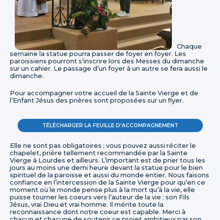
Chaque
semaine la statue pourra passer de foyer en foyer. Les
paroissiens pourront s’inscrire lors des Messes du dimanche
sur un cahier. Le passage d’un foyer à un autre se fera aussi le
dimanche.
Pour accompagner votre accueil de la Sainte Vierge et de
l’Enfant Jésus des prières sont proposées sur un flyer.
TÉLÉCHARGER LA FEUILLE D'ACCOMPAGNEMENT
Elle ne sont pas obligatoires ; vous pouvez aussi réciter le
chapelet, prière tellement recommandée par la Sainte
Vierge à Lourdes et ailleurs. L’important est de prier tous les
jours au moins une demi heure devant la statue pour le bien
spirituel de la paroisse et aussi du monde entier. Nous faisons
confiance en l’intercession de la Sainte Vierge pour qu’en ce
moment où le monde pense plus à la mort qu’à la vie, elle
puisse tourner les coeurs vers l’auteur de la vie : son Fils
Jésus, vrai Dieu et vrai homme. Il mérite toute la
reconnaissance dont notre coeur est capable. Merci à
chacun et chacune de soutenir ce projet ambitieux par son